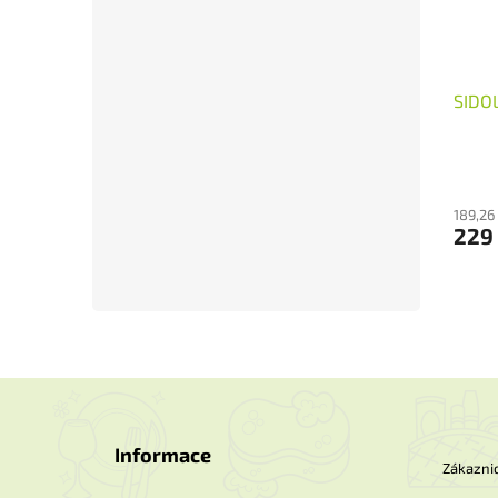
SIDOL
189,26
229
Z
á
p
Informace
a
Zákaznic
t