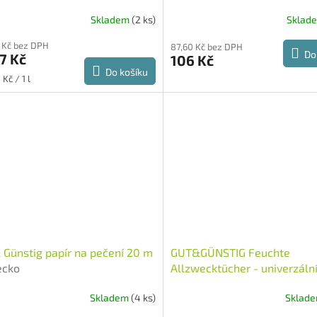
Německo
Skladem
(2 ks)
Sklad
 Kč bez DPH
87,60 Kč bez DPH
Do
7 Kč
106 Kč
Do košíku
Kč / 1 l
 Günstig papír na pečení 20 m
GUT&GÜNSTIG Feuchte
cko
Allzwecktücher - univerzální 
vlhčené ubrousky 80ks
Něm
Skladem
(4 ks)
Sklad