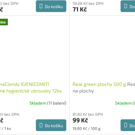
Kč bez DPH
58,68 Kč bez DPH
Do košíku
Do
č
71 Kč
nka
maClendy IGIENIZZANTI
Real green plochy 500 g
Rea
né hygienické ubrousky 72ks
na plochy
Skladem
(11 balení)
Skladem
(
Kč bez DPH
81,82 Kč bez DPH
Kč
99 Kč
Do košíku
Do
Měrná
 / 1 ks
19,80 Kč / 100 g
cena: