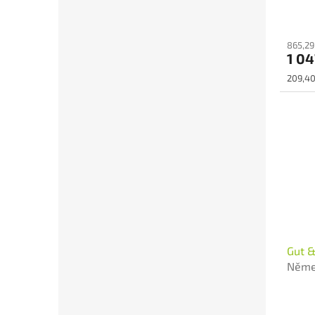
865,29
1 04
Měrná
209,40 
cena:
Gut &
Něme