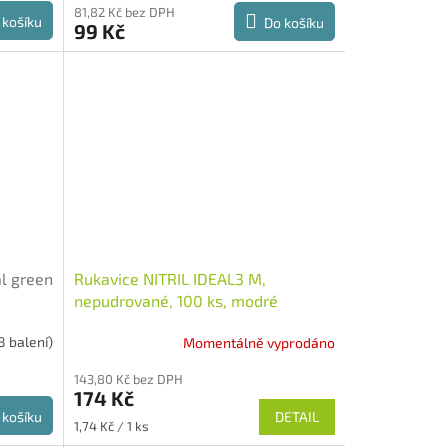
81,82 Kč bez DPH
 košíku
Do košíku
99 Kč
l green
Rukavice NITRIL IDEAL3 M,
nepudrované, 100 ks, modré
8 balení)
Momentálně vyprodáno
143,80 Kč bez DPH
174 Kč
 košíku
DETAIL
Měrná
1,74 Kč / 1 ks
cena: