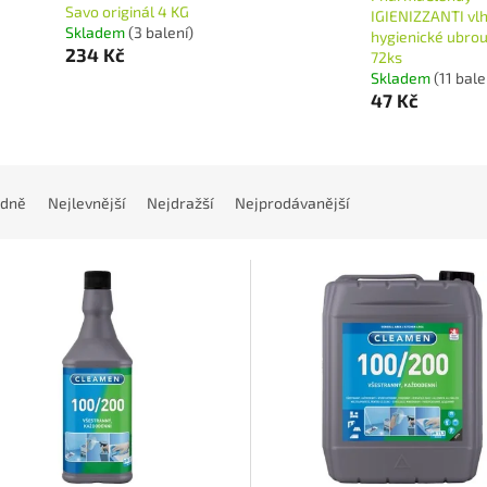
Savo originál 4 KG
IGIENIZZANTI vl
Skladem
(3 balení)
hygienické ubro
234 Kč
72ks
Skladem
(11 bale
47 Kč
dně
Nejlevnější
Nejdražší
Nejprodávanější