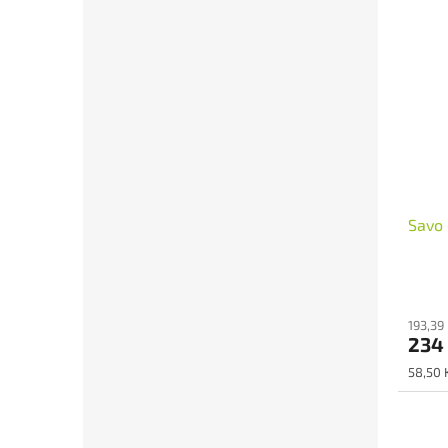
Savo 
193,39
234
Měrná
58,50 K
cena: