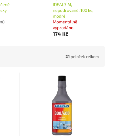
hčené
IDEAL3 M,
usky
nepudrované, 100 ks,
modré
ní)
Momentálně
vyprodáno
174 Kč
21
položek celkem