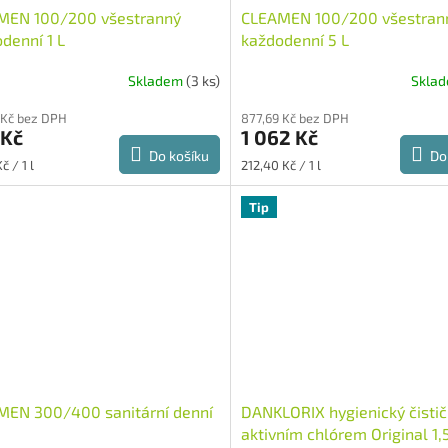
MEN 100/200 všestranný
CLEAMEN 100/200 všestran
denní 1 L
každodenní 5 L
Skladem
(3 ks)
Skla
 Kč bez DPH
877,69 Kč bez DPH
 Kč
1 062 Kč
Do košíku
Do
Měrná
č / 1 l
212,40 Kč / 1 l
cena:
Tip
MEN 300/400 sanitární denní
DANKLORIX hygienický čistič
aktivním chlórem Original 1,5