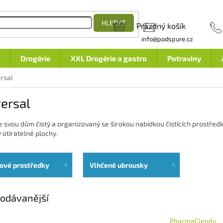
HLEDAT
Prázdný košík
NÁKUPNÍ
info@podspure.cz
KOŠÍK
Drogérie
XXL Drogérie a gastro
Potraviny
rsal
ersal
e svou dům čistý a organizovaný se širokou nabídkou čistících prostřed
 otíratelné plochy.
ové prostředky
Vlhčené ubrousky
odávanější
PharmaClendy