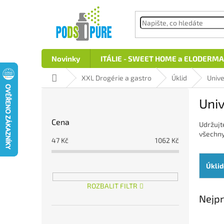
Přejít
na
obsah
Novinky
ITÁLIE - SWEET HOME a ELODERMA
Domů
XXL Drogérie a gastro
Úklid
Unive
P
Univ
o
s
Cena
Udržujt
t
všechny
r
47
Kč
1062
Kč
a
n
Úklid
n
í
ROZBALIT FILTR
p
Nejpr
a
n