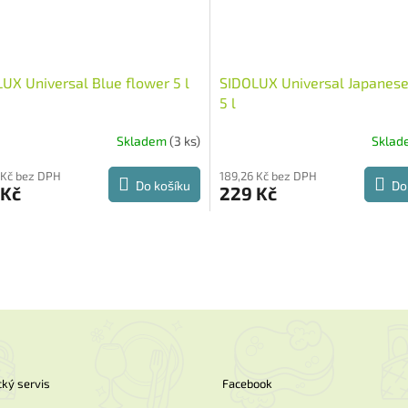
UX Universal Blue flower 5 l
SIDOLUX Universal Japanese
5 l
Skladem
(3 ks)
Skla
 Kč bez DPH
189,26 Kč bez DPH
Do košíku
Do
 Kč
229 Kč
O
v
l
á
d
a
c
í
p
ký servis
Facebook
r