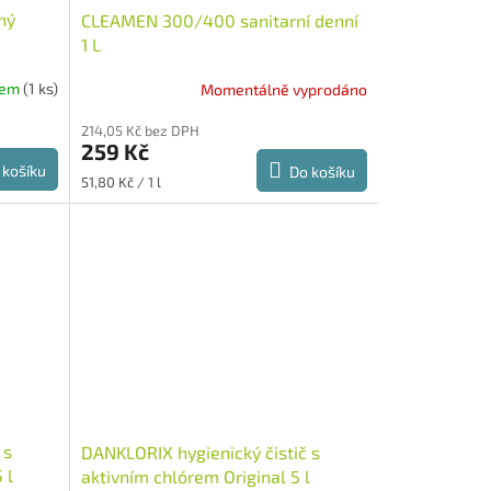
ný
CLEAMEN 300/400 sanitarní denní
1 L
dem
(1 ks)
Momentálně vyprodáno
214,05 Kč bez DPH
259 Kč
 košíku
Do košíku
Měrná
51,80 Kč / 1 l
cena:
 s
DANKLORIX hygienický čistič s
 l
aktivním chlórem Original 5 l