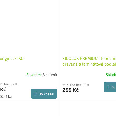
originál 4 KG
SIDOLUX PREMIUM floor car
dřevěné a laminátové podla
arganový olej 5 l
Skladem
(3 balení)
Skla
 Kč bez DPH
247,11 Kč bez DPH
Do
 Kč
299 Kč
Do košíku
č / 1 kg