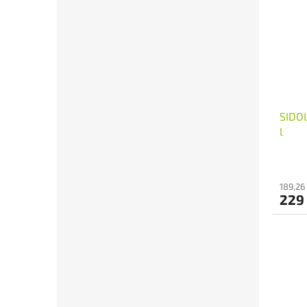
SIDOL
l
189,26
229