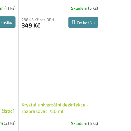
Německo
em
(11 ks)
Skladem
(5 ks)
288,43 Kč bez DPH
 košíku
Do košíku
349 Kč
Krystal univerzální dezinfekce -
čistící
rozprašovač 750 ml
_
ecko
em
(21 ks)
Skladem
(6 ks)