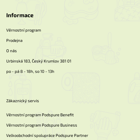
á
í
p
p
a
Informace
r
t
v
k
í
Věrnostní program
y
v
Prodejna
ý
p
O nás
i
Urbinská 183, Český Krumlov 381 01
s
u
po - pá 8 - 18h, so 10 - 13h
Zákaznický servis
Věrnostní program Podspure Benefit
Věrnostní program Podspure Business
Velkoobchodní spolupráce Podspure Partner