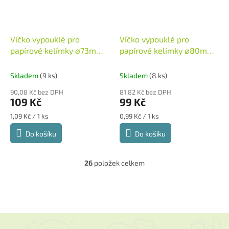
Víčko vypouklé pro
Víčko vypouklé pro
papírové kelímky ⌀73mm
papírové kelímky ⌀80mm
100ks/balení
100ks/balení
Skladem
(9 ks)
Skladem
(8 ks)
90,08 Kč bez DPH
81,82 Kč bez DPH
109 Kč
99 Kč
Měrná
Měrná
1,09 Kč / 1 ks
0,99 Kč / 1 ks
cena:
cena:
Do košíku
Do košíku
26
položek celkem
O
v
l
á
d
a
Z
c