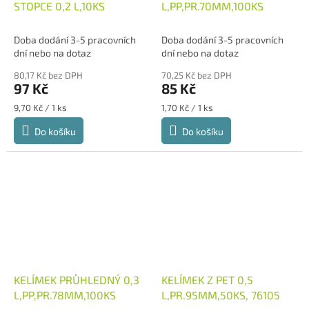
STOPCE 0,2 L,10KS
L,PP,PR.70MM,100KS
Doba dodání 3-5 pracovních
Doba dodání 3-5 pracovních
dní nebo na dotaz
dní nebo na dotaz
80,17 Kč bez DPH
70,25 Kč bez DPH
97 Kč
85 Kč
Měrná
Měrná
9,70 Kč / 1 ks
1,70 Kč / 1 ks
cena:
cena:
Do košíku
Do košíku
KELÍMEK PRŮHLEDNÝ 0,3
KELÍMEK Z PET 0,5
L,PP,PR.78MM,100KS
L,PR.95MM,50KS, 76105