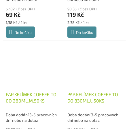
57,02 Kč bez DPH
98,35 Kč bez DPH
69 Kč
119 Kč
Měrná
Měrná
1,38 Kč / 1 ks
2,38 Kč / 1 ks
cena:
cena:
Do košíku
Do košíku
PAP.KELÍMEK COFFEE TO
PAP.KELÍMEK COFFEE TO
GO 280ML,M,50KS
GO 330ML,L,50KS
Doba dodání 3-5 pracovních
Doba dodání 3-5 pracovních
dní nebo na dotaz
dní nebo na dotaz