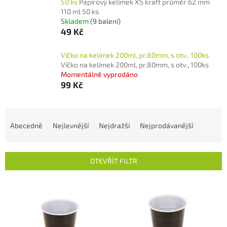
50 ks
Papírový kelímek XS kraft průměr 62 mm
110 ml 50 ks
Skladem
(9 balení)
49 Kč
Víčko na kelímek 200ml, pr.80mm, s otv., 100ks
Víčko na kelímek 200ml, pr.80mm, s otv., 100ks
Momentálně vyprodáno
99 Kč
Ř
a
Abecedně
Nejlevnější
Nejdražší
Nejprodávanější
z
e
n
OTEVŘÍT FILTR
í
p
V
r
ý
o
p
d
i
u