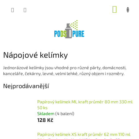
Přejít
NÁKUP
na
obsah
KOŠÍK
Nápojové kelímky
Jednorázové kelímky jsou vhodné pro různé párty, domácnosti,
kanceláře, čekárny, levné, velmi lehké, různý objem i rozměry.
Nejprodávanější
Papírový kelímek ML kraft průměr 80 mm 330 ml
50 ks
Skladem
(4 balení)
128 Kč
Papírový kelímek XS kraft průměr 62 mm 110 ml