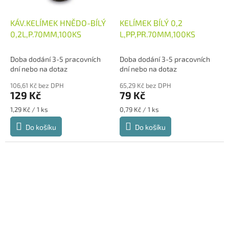
KÁV.KELÍMEK HNĚDO-BÍLÝ
KELÍMEK BÍLÝ 0,2
0,2L,P.70MM,100KS
L,PP,PR.70MM,100KS
Doba dodání 3-5 pracovních
Doba dodání 3-5 pracovních
dní nebo na dotaz
dní nebo na dotaz
106,61 Kč bez DPH
65,29 Kč bez DPH
129 Kč
79 Kč
Měrná
Měrná
1,29 Kč / 1 ks
0,79 Kč / 1 ks
cena:
cena:
Do košíku
Do košíku