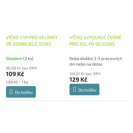
VÍČKO VYP.PRO KELÍMKY
VÍČKO VYPOUKLÉ ČERNÉ
PR.80MM,BÍLÉ,100KS
PRO KEL.PR.90,100KS
Skladem
(2 ks)
Doba dodání 3-5 pracovních
dní nebo na dotaz
90,08 Kč bez DPH
109 Kč
106,61 Kč bez DPH
129 Kč
Měrná
1,09 Kč / 1 ks
cena:
Do košíku
Do košíku