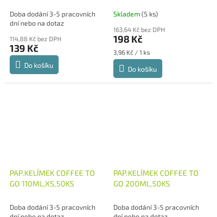
Doba dodání 3-5 pracovních
Skladem
(5 ks)
dní nebo na dotaz
163,64 Kč bez DPH
198 Kč
114,88 Kč bez DPH
139 Kč
Měrná
3,96 Kč / 1 ks
cena:
Do košíku
Do košíku
PAP.KELÍMEK COFFEE TO
PAP.KELÍMEK COFFEE TO
GO 110ML,XS,50KS
GO 200ML,50KS
Doba dodání 3-5 pracovních
Doba dodání 3-5 pracovních
dní nebo na dotaz
dní nebo na dotaz