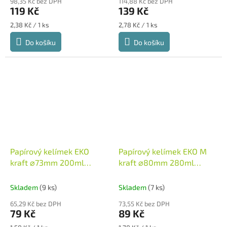
98,35 Kč bez DPH
114,88 Kč bez DPH
119 Kč
139 Kč
Měrná
Měrná
2,38 Kč / 1 ks
2,78 Kč / 1 ks
cena:
cena:
Do košíku
Do košíku
Papírový kelímek EKO
Papírový kelímek EKO M
kraft ⌀73mm 200ml
kraft ⌀80mm 280ml
50ks/balení
50ks/balení
Skladem
(9 ks)
Skladem
(7 ks)
65,29 Kč bez DPH
73,55 Kč bez DPH
79 Kč
89 Kč