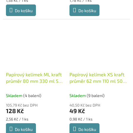
Měrná
Měrná
1,58 Kč / 1 ks
1,78 Kč / 1 ks
cena:
cena:
Do košíku
Do košíku
Papírový kelímek ML kraft
Papírový kelímek XS kraft
průměr 80 mm 330 ml 50
průměr 62 mm 110 ml 50
ks
ks
Papírový kelímek XS
kraft průměr 62 mm 110
Skladem
(4 balení)
Skladem
(9 balení)
ml 50 ks
105,79 Kč bez DPH
40,50 Kč bez DPH
128 Kč
49 Kč
Měrná
Měrná
2,56 Kč / 1 ks
0,98 Kč / 1 ks
cena:
cena:
Do košíku
Do košíku