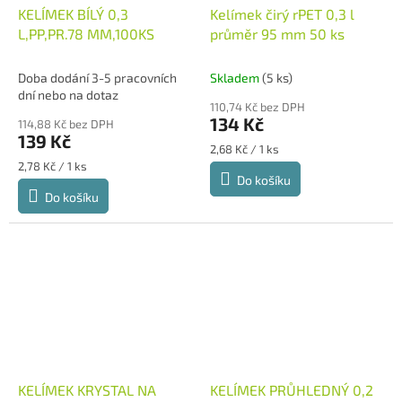
KELÍMEK BÍLÝ 0,3
Kelímek čirý rPET 0,3 l
L,PP,PR.78 MM,100KS
průměr 95 mm 50 ks
Doba dodání 3-5 pracovních
Skladem
(5 ks)
dní nebo na dotaz
110,74 Kč bez DPH
134 Kč
114,88 Kč bez DPH
139 Kč
Měrná
2,68 Kč / 1 ks
cena:
Měrná
2,78 Kč / 1 ks
Do košíku
cena:
Do košíku
KELÍMEK KRYSTAL NA
KELÍMEK PRŮHLEDNÝ 0,2