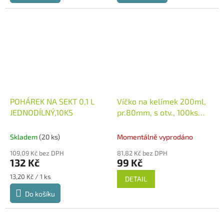
POHÁREK NA SEKT 0,1 L
Víčko na kelímek 200ml,
JEDNODÍLNÝ,10KS
pr.80mm, s otv., 100ks
Víčko na kelímek 200ml,
pr.80mm, s otv., 100ks
Skladem
(20 ks)
Momentálně vyprodáno
109,09 Kč bez DPH
81,82 Kč bez DPH
132 Kč
99 Kč
Měrná
13,20 Kč / 1 ks
DETAIL
cena:
Do košíku