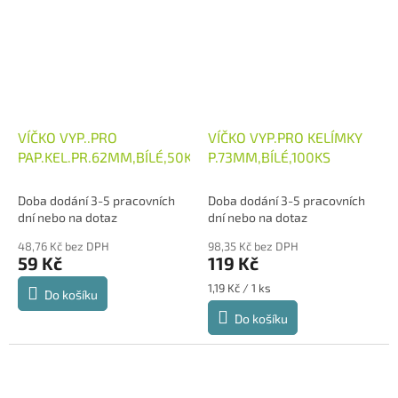
VÍČKO VYP..PRO
VÍČKO VYP.PRO KELÍMKY
PAP.KEL.PR.62MM,BÍLÉ,50KS
P.73MM,BÍLÉ,100KS
Doba dodání 3-5 pracovních
Doba dodání 3-5 pracovních
dní nebo na dotaz
dní nebo na dotaz
48,76 Kč bez DPH
98,35 Kč bez DPH
59 Kč
119 Kč
Měrná
1,19 Kč / 1 ks
Do košíku
cena:
Do košíku