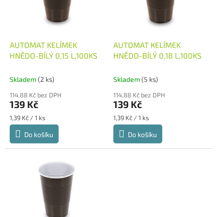
s
k
p
t
r
ů
o
d
AUTOMAT KELÍMEK
AUTOMAT KELÍMEK
u
HNĚDO-BÍLÝ 0,15 L,100KS
HNĚDO-BÍLÝ 0,18 L,100KS
k
t
Skladem
(2 ks)
Skladem
(5 ks)
ů
114,88 Kč bez DPH
114,88 Kč bez DPH
139 Kč
139 Kč
Měrná
Měrná
1,39 Kč / 1 ks
1,39 Kč / 1 ks
cena:
cena:
Do košíku
Do košíku