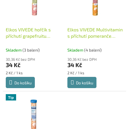
u
s
k
p
t
r
ů
o
d
Elkos VIVEDE hořčík s
Elkos VIVEDE Multivitamin
u
příchutí grapefruitu
s příchutí pomeranče
k
šumivé tablety 17ks
šumivé tablety 17ks
t
Německo
Německo
Skladem
(3 balení)
Skladem
(4 balení)
ů
30,36 Kč bez DPH
30,36 Kč bez DPH
34 Kč
34 Kč
Měrná
Měrná
2 Kč / 1 ks
2 Kč / 1 ks
cena:
cena:
Do košíku
Do košíku
Tip