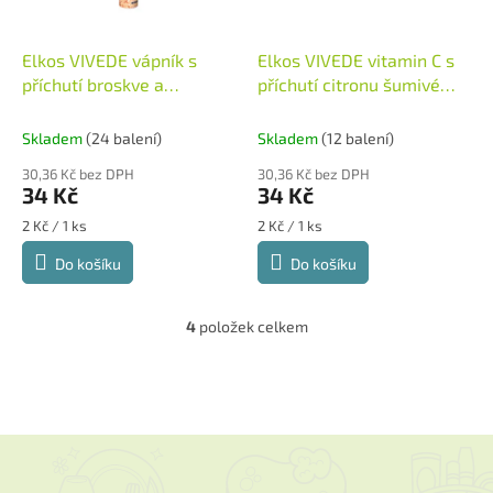
Elkos VIVEDE vápník s
Elkos VIVEDE vitamin C s
příchutí broskve a
příchutí citronu šumivé
maracuji šumivé tablety
tablety 17ks
Německo
17ks
Německo
Skladem
(24 balení)
Skladem
(12 balení)
30,36 Kč bez DPH
30,36 Kč bez DPH
34 Kč
34 Kč
Měrná
Měrná
2 Kč / 1 ks
2 Kč / 1 ks
cena:
cena:
Do košíku
Do košíku
4
položek celkem
O
v
l
á
d
a
Z
c
á
í