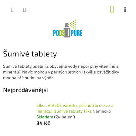
Přejít
NÁKUP
na
obsah
KOŠÍK
Šumivé tablety
Šumivé tablety udělají z obyčejné vody nápoj plný vitamínů a
minerálů. Navíc mohou v parných letních i skvěle osvěžit díky
mnoha příchutím na výběr.
Nejprodávanější
Elkos VIVEDE vápník s příchutí broskve a
maracuji šumivé tablety 17ks
Německo
Skladem
(24 balení)
34 Kč