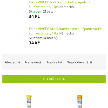
Elkos VIVEDE hořčík s příchutí grapefruitu
šumivé tablety 17ks
Německo
Skladem
(3 balení)
34 Kč
Elkos VIVEDE Multivitamin s příchutí pomeranče
šumivé tablety 17ks
Německo
Skladem
(4 balení)
34 Kč
Ř
a
Abecedně
Nejlevnější
Nejdražší
Nejprodávanější
z
e
n
OTEVŘÍT FILTR
í
p
V
r
ý
o
p
d
i