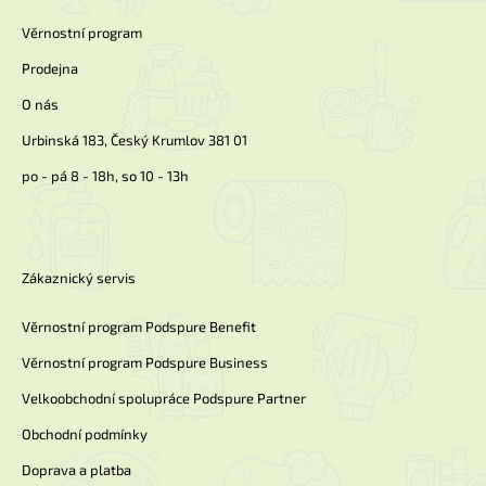
t
v
k
í
Věrnostní program
y
v
Prodejna
ý
p
O nás
i
Urbinská 183, Český Krumlov 381 01
s
u
po - pá 8 - 18h, so 10 - 13h
Zákaznický servis
Věrnostní program Podspure Benefit
Věrnostní program Podspure Business
Velkoobchodní spolupráce Podspure Partner
Obchodní podmínky
Doprava a platba