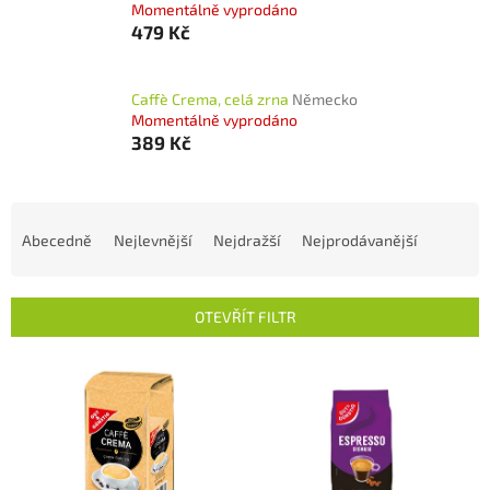
Momentálně vyprodáno
479 Kč
Caffè Crema, celá zrna
Německo
Momentálně vyprodáno
389 Kč
Ř
a
Abecedně
Nejlevnější
Nejdražší
Nejprodávanější
z
e
n
OTEVŘÍT FILTR
í
p
V
r
ý
o
p
d
i
u
s
k
p