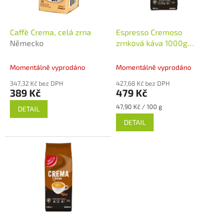
t
r
ů
o
d
Caffè Crema, celá zrna
Espresso Cremoso
u
Německo
zrnková káva 1000g
k
Neměcko
t
Momentálně vyprodáno
Momentálně vyprodáno
ů
347,32 Kč bez DPH
427,68 Kč bez DPH
389 Kč
479 Kč
Měrná
47,90 Kč / 100 g
DETAIL
cena:
DETAIL