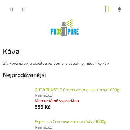
Přejít
NÁKUP
na
obsah
KOŠÍK
Káva
Zrnková káva
je skvělou volbou pro všechny milovníky káv
Nejprodávanější
GUT&GÜNSTIG Crema Aroma, celá zrna 1000g
Neměcko
Momentálně vyprodáno
399 Kč
Espresso Cremoso zrnková káva 1000g
Neměcko