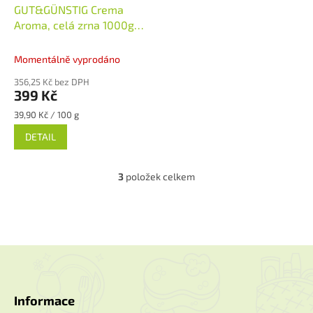
GUT&GÜNSTIG Crema
Aroma, celá zrna 1000g
Neměcko
Momentálně vyprodáno
356,25 Kč bez DPH
399 Kč
Měrná
39,90 Kč / 100 g
cena:
DETAIL
3
položek celkem
O
v
l
á
d
a
Z
c
á
í
p
p
a
Informace
r