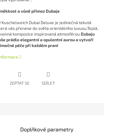
 měkkost a vůně přímo
z Dubaje
!
Kuschelweich Dubai Deluxe je jedinečná tekutá
terá vás přenese do světa orientálního luxusu.
Teplá,
vonná kompozice inspirovaná atmosférou
Dubaju
aše prádlo elegantní a opulentní aurou a vytvoří
jimečné péče při každém praní
 informace
ZEPTAT SE
SDÍLET
Doplňkové parametry