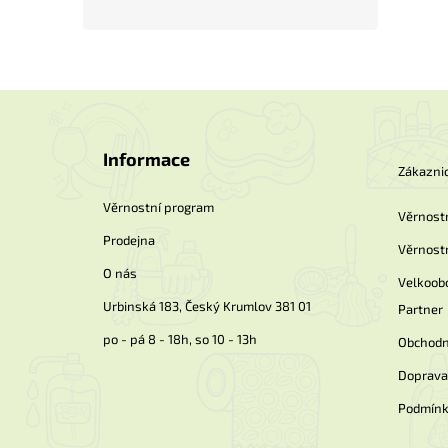
Z
á
p
Informace
a
Zákaznic
t
í
Věrnostní program
Věrnost
Prodejna
Věrnost
O nás
Velkoob
Urbinská 183, Český Krumlov 381 01
Partner
po - pá 8 - 18h, so 10 - 13h
Obchodn
Doprava 
Podmínk