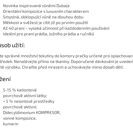
Novinka inspirovaná vůněmi Dubaje
Orientální kompozice s luxusním charakterem
Smyslná, obklopující vůně na dlouhou dobu
Měkkost a svěžest je cítit již po prvním použití
Až 40 praní – vysoká účinnost při každodenním používání
Ideální pro praní prádla, ložního prádla a ručníků
sob užití:
jte správné množství tekutiny do komory pračky určené pro oplachovac
tředek. Nenalévejte přímo na tkaniny. Doporučené dávkování je uvede
etě výrobku. Chraňte před mrazem a uchovávejte mimo dosah dětí.
žení
5-15 % kationtové
povrchově aktivní látky;
< 5 % neiontové prostředky
povrchově aktivní;
Didecyldimonium KOMPRESOR,
vonné kompozice,
kumarin