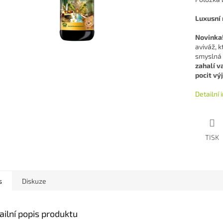
Luxusní
Novinka
aviváž, k
smyslná 
zahalí v
pocit vý
Detailní
TISK
s
Diskuze
ailní popis produktu