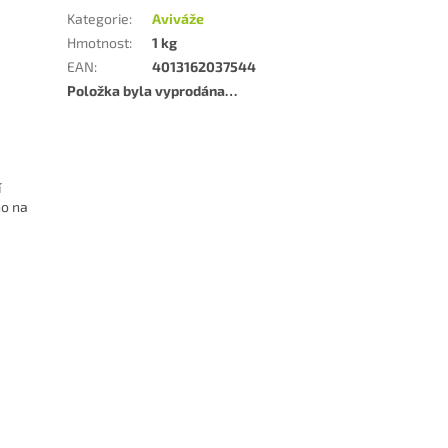
Kategorie
:
Aviváže
Hmotnost
:
1 kg
EAN
:
4013162037544
Položka byla vyprodána…
í
no na