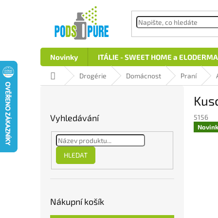
Přejít
na
obsah
Novinky
ITÁLIE - SWEET HOME a ELODERMA
Domů
Drogérie
Domácnost
Praní
P
Kusc
o
s
Vyhledávání
5156
t
Novin
r
a
n
HLEDAT
n
í
p
a
Nákupní košík
n