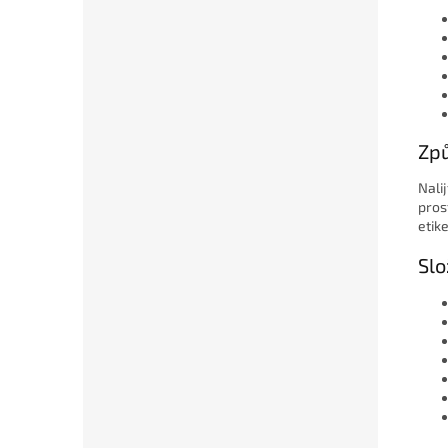
Způ
Nali
pros
etik
Slo