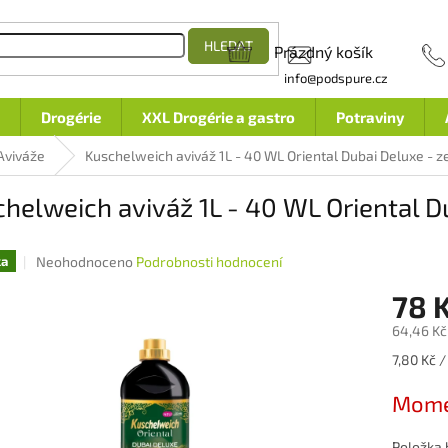
HLEDAT
Prázdný košík
NÁKUPNÍ
info@podspure.cz
KOŠÍK
Drogérie
XXL Drogérie a gastro
Potraviny
Aviváže
Kuschelweich aviváž 1L - 40 WL Oriental Dubai Deluxe - 
helweich aviváž 1L - 40 WL Oriental D
Průměrné
Neohodnoceno
Podrobnosti hodnocení
ka
hodnocení
78 
produktu
je
64,46 Kč
0,0
z
Měrná
7,80 Kč /
5
cena:
hvězdiček.
Mome
Položka