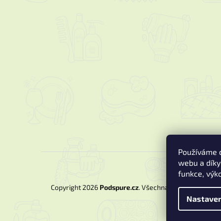
Používáme c
webu a díky
funkce, výk
Copyright 2026
Podspure.cz
. Všechna práva vyhrazen
Nastaven