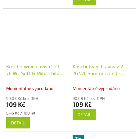
Kuschelweich aviváž 2 L -
Kuschelweich aviváž 2 L -
76 WL Soft & Mild - bílá
76 WL Sommerwind -
Kuschelweich aviváž 2 L -
modrá
Neměcko
76 WL Soft & Mild - bílá
Momentálně vyprodáno
Momentálně vyprodáno
90,08 Kč bez DPH
90,08 Kč bez DPH
109 Kč
109 Kč
Měrná
5,45 Kč / 100 ml
DETAIL
cena:
DETAIL
Tip