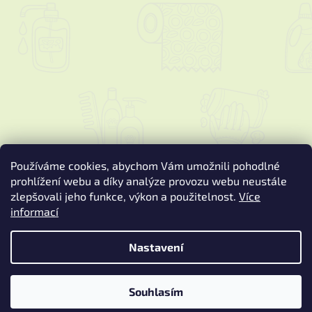
Používáme cookies, abychom Vám umožnili pohodlné
prohlížení webu a díky analýze provozu webu neustále
zlepšovali jeho funkce, výkon a použitelnost.
Více
informací
Vytvořil Shoptet
Nastavení
Copyright 2026
Podspure.cz
. Všechna práva vyhrazena.
Upravit
nastavení cookies
Souhlasím