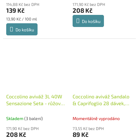
114,88 Kč bez DPH
171,90 Kč bez DPH
139 Kč
208 Kč
Měrná
13,90 Kč / 100 ml
Do košíku
cena:
Do košíku
Coccolino aviváž 3L 40W
Coccolino aviváž Sandalo
Sensazione Seta - růžová
& Caprifoglio 28 dávek,
Itálie
0,645 l
Itálie
Skladem
(3 balení)
Momentálně vyprodáno
171,90 Kč bez DPH
73,55 Kč bez DPH
208 Kč
89 Kč