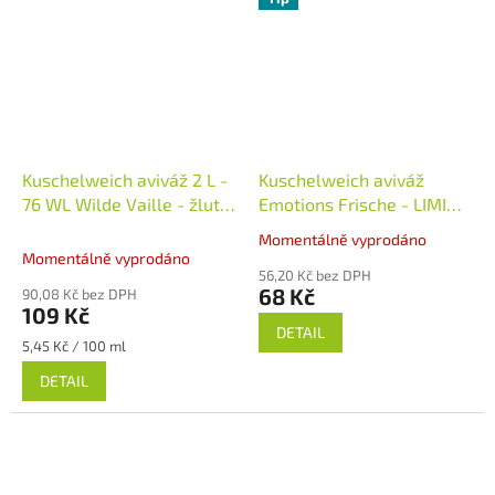
Kuschelweich aviváž 2 L -
Kuschelweich aviváž
76 WL Wilde Vaille - žlutá
Emotions Frische - LIMI
Neměcko
tyrkysová 38 dávek 1 l
Momentálně vyprodáno
Průměrné
Německo
Momentálně vyprodáno
hodnocení
56,20 Kč bez DPH
produktu
68 Kč
90,08 Kč bez DPH
je
109 Kč
5,0
DETAIL
Měrná
5,45 Kč / 100 ml
z
cena:
5
DETAIL
hvězdiček.