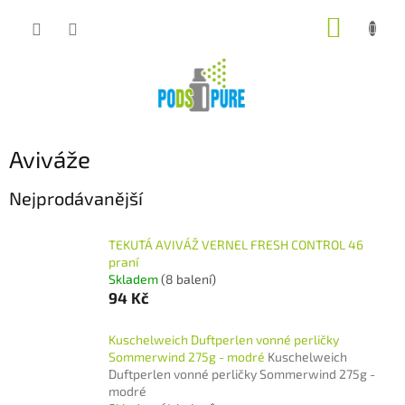
Přejít
NÁKUP
na
obsah
KOŠÍK
Aviváže
Nejprodávanější
TEKUTÁ AVIVÁŽ VERNEL FRESH CONTROL 46
praní
Skladem
(8 balení)
94 Kč
Kuschelweich Duftperlen vonné perličky
Sommerwind 275g - modré
Kuschelweich
Duftperlen vonné perličky Sommerwind 275g -
modré