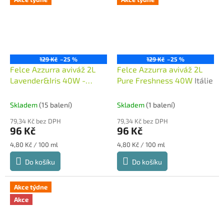
129 Kč
–25 %
129 Kč
–25 %
Felce Azzurra aviváž 2L
Felce Azzurra aviváž 2L
Lavender&Iris 40W -
Pure Freshness 40W
Itálie
fialová
Itálie
Skladem
(15 balení)
Skladem
(1 balení)
79,34 Kč bez DPH
79,34 Kč bez DPH
96 Kč
96 Kč
Měrná
Měrná
4,80 Kč / 100 ml
4,80 Kč / 100 ml
cena:
cena:
Do košíku
Do košíku
Akce týdne
Akce