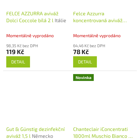
FELCE AZZURRA aviváž
Felce Azzurra
Dolci Coccole bílá 2 l
Itálie
koncentrovaná aviváž
Pure Freschnezza 24
dávek, 600 ml
Itálie
Momentálně vyprodáno
Momentálně vyprodáno
98,35 Kč bez DPH
64,46 Kč bez DPH
119 Kč
78 Kč
DETAIL
DETAIL
Novinka
Gut & Günstig dezinfekční
Chanteclair iConcentrati
aviváž 1,5 l
Německo
1800ml Muschio Bianco -