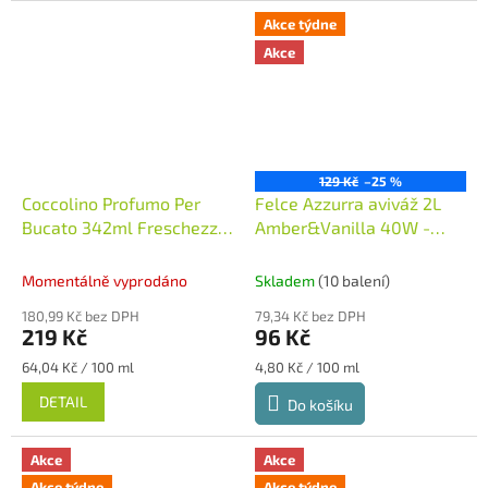
Akce týdne
Akce
129 Kč
–25 %
Coccolino Profumo Per
Felce Azzurra aviváž 2L
Bucato 342ml Freschezza
Amber&Vanilla 40W -
Celeste parfém na prádlo
žlutá
Itálie
- modrý
Itálie
Momentálně vyprodáno
Skladem
(10 balení)
180,99 Kč bez DPH
79,34 Kč bez DPH
219 Kč
96 Kč
Měrná
Měrná
64,04 Kč / 100 ml
4,80 Kč / 100 ml
cena:
cena:
DETAIL
Do košíku
Akce
Akce
Akce týdne
Akce týdne