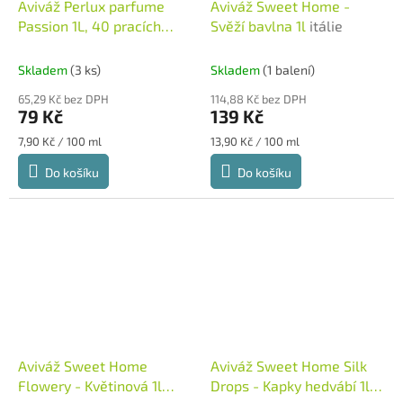
Aviváž Perlux parfume
Aviváž Sweet Home -
Passion 1L, 40 pracích
Svěží bavlna 1l
itálie
dávek
aviváž
Skladem
(3 ks)
Skladem
(1 balení)
65,29 Kč bez DPH
114,88 Kč bez DPH
79 Kč
139 Kč
Měrná
Měrná
7,90 Kč / 100 ml
13,90 Kč / 100 ml
cena:
cena:
Do košíku
Do košíku
Aviváž Sweet Home
Aviváž Sweet Home Silk
Flowery - Květinová 1l
Drops - Kapky hedvábí 1l