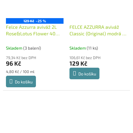
129 Kč
–25 %
Felce Azzurra aviváž 2L
FELCE AZZURRA aviváž
Rose&Lotus Flower 40W -
Classic (Original) modrá 2l
růžová
Itálie
40 dávek
Itálie
Skladem
(3 balení)
Skladem
(11 ks)
79,34 Kč bez DPH
106,61 Kč bez DPH
96 Kč
129 Kč
Měrná
4,80 Kč / 100 ml
Do košíku
cena:
Do košíku