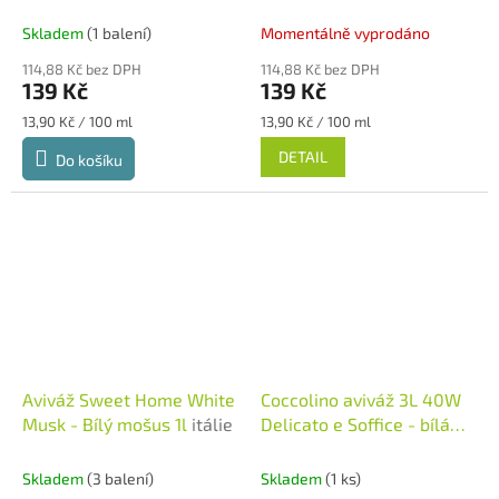
itálie
itálie
Skladem
(1 balení)
Momentálně vyprodáno
114,88 Kč bez DPH
114,88 Kč bez DPH
139 Kč
139 Kč
Měrná
Měrná
13,90 Kč / 100 ml
13,90 Kč / 100 ml
cena:
cena:
DETAIL
Do košíku
Aviváž Sweet Home White
Coccolino aviváž 3L 40W
Musk - Bílý mošus 1l
itálie
Delicato e Soffice - bílá
Itálie
Skladem
(3 balení)
Skladem
(1 ks)