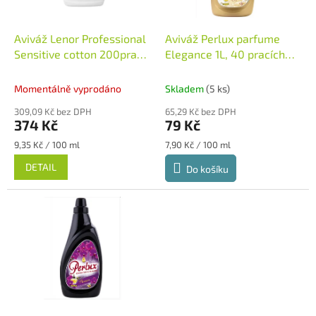
t
r
ů
o
d
Aviváž Lenor Professional
Aviváž Perlux parfume
u
Sensitive cotton 200praní
Elegance 1L, 40 pracích
k
4L
Německo
dávek
Aviváž Perlux
t
parfume Elegance 1L
Momentálně vyprodáno
Skladem
(5 ks)
ů
309,09 Kč bez DPH
65,29 Kč bez DPH
374 Kč
79 Kč
Měrná
Měrná
9,35 Kč / 100 ml
7,90 Kč / 100 ml
cena:
cena:
DETAIL
Do košíku