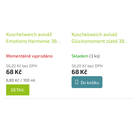
Kuschelweich aviváž
Kuschelweich aviváž
Emotions Harmonie 38
Glücksmoment zlatá 38
dávek 1 l
dávek 1 l
Německo
Momentálně vyprodáno
Skladem
(3 ks)
56,20 Kč bez DPH
56,20 Kč bez DPH
68 Kč
68 Kč
Měrná
6,80 Kč / 100 ml
Do košíku
cena:
DETAIL