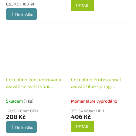
Měrná
6,93 Kč / 100 ml
DETAIL
cena:
Do košíku
Coccolino koncentrovaná
Coccolino Professional
aviváž se svěží vůní
aviváž blue spring
Ammorbidente 40 dávek,
freshness 200 dávek, 5 l
3l
Itálie
Itálie
Skladem
(1 ks)
Momentálně vyprodáno
171,90 Kč bez DPH
335,54 Kč bez DPH
208 Kč
406 Kč
DETAIL
Do košíku