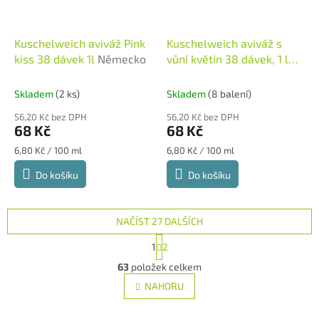
Kuschelweich aviváž Pink
Kuschelweich aviváž s
kiss 38 dávek 1l
Německo
vůní květin 38 dávek, 1 l
Neměcko
Skladem
(2 ks)
Skladem
(8 balení)
56,20 Kč bez DPH
56,20 Kč bez DPH
68 Kč
68 Kč
Měrná
Měrná
6,80 Kč / 100 ml
6,80 Kč / 100 ml
cena:
cena:
Do košíku
Do košíku
NAČÍST 27 DALŠÍCH
S
1
2
t
O
r
63
položek celkem
v
á
l
NAHORU
n
á
k
d
o