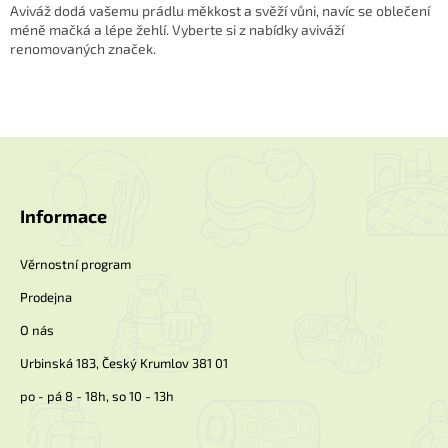
v
a
Aviváž dodá vašemu prádlu měkkost a svěží vůni, navíc se oblečení
á
c
méně mačká a lépe žehlí. Vyberte si z nabídky aviváží
n
í
renomovaných značek.
í
p
r
v
k
y
Z
v
á
ý
p
p
a
Informace
i
t
s
í
u
Věrnostní program
Prodejna
O nás
Urbinská 183, Český Krumlov 381 01
po - pá 8 - 18h, so 10 - 13h