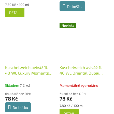
Měrná
7,80 Kč / 100 ml
Do košíku
cena:
DETAIL
Novinka
Kuschelweich aviváž 1L -
Kuschelweich aviváž 1L -
40 WL Luxury Moments
40 WL Oriental Dubai
Verführung - zlatá
Deluxe - zelená
aviváž
Neměcko
Skladem
(12 ks)
Momentálně vyprodáno
64,46 Kč bez DPH
64,46 Kč bez DPH
78 Kč
78 Kč
Měrná
7,80 Kč / 100 ml
Do košíku
cena:
DETAIL