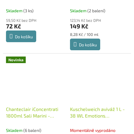
aviváž koncentrát - zelená
Chanteclair iConcentrati
Skladem
(3 ks)
Skladem
(2 balení)
1800ml Muschio Bianco
59,50 Kč bez DPH
123,14 Kč bez DPH
72 Kč
149 Kč
Měrná
8,28 Kč / 100 ml
Do košíku
cena:
Do košíku
Novinka
Chanteclair iConcentrati
Kuschelweich aviváž 1 L -
1800ml Sali Marini -
38 WL Emotions
aviváž koncentrát - modrá
Sinnlichkeit - LIMI fialová
Itálie
Německo
Skladem
(6 balení)
Momentálně vyprodáno