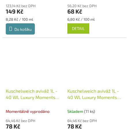
123,14 Kč bez DPH
56,20 Kč bez DPH
149 Kč
68 Kč
Měrná
Měrná
8,28 Kč / 100 ml
6,80 Kč / 100 ml
cena:
cena:
DETAIL
Do košíku
Kuschelweich aviváž 1L -
Kuschelweich aviváž 1L -
40 WL Luxury Moments
40 WL Luxury Moments
Geheimnis - modrá
aviváž
Leidenschaft - červená
Neměcko
Momentálně vyprodáno
Skladem
(11 ks)
64,46 Kč bez DPH
64,46 Kč bez DPH
78 Kč
78 Kč