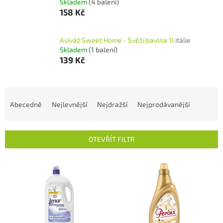
Skladem
(4 balení)
158 Kč
Aviváž Sweet Home - Svěží bavlna 1l
itálie
Skladem
(1 balení)
139 Kč
Ř
a
Abecedně
Nejlevnější
Nejdražší
Nejprodávanější
z
e
n
OTEVŘÍT FILTR
í
p
V
r
ý
o
p
d
i
u
s
k
p