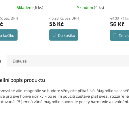
ml
Německo
ml
Něme
Skladem
(6 ks)
Skladem
(4 ks)
Kč bez DPH
46,28 Kč bez DPH
46,28 Kč b
č
56 Kč
56 Kč
o košíku
Do košíku
Do ko
s
Diskuze
ailní popis produktu
 smyslné vůni magnólie se budete vždy cítit přitažlivá. Magnólie se v péči
ívá pro své hojivé účinky – po jejím použití zůstává pleť svěží, rozzářená
atovaná. Příjemná vůně magnólie navozuje pocity harmonie a uvolnění.