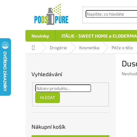
Přejít
na
obsah
Novinky
ITÁLIE - SWEET HOME a ELODERMA
Domů
Drogérie
Kosmetika
Péče o tělo
P
Dus
o
s
Vyhledávání
Průměr
Neohod
t
hodnoc
r
produkt
a
je
n
0,0
HLEDAT
z
n
5
í
hvězdič
p
a
Nákupní košík
n