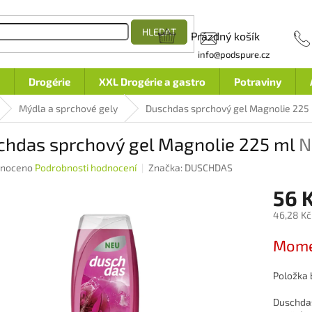
HLEDAT
Prázdný košík
NÁKUPNÍ
info@podspure.cz
KOŠÍK
Drogérie
XXL Drogérie a gastro
Potraviny
Mýdla a sprchové gely
Duschdas sprchový gel Magnolie 225
chdas sprchový gel Magnolie 225 ml
N
né
noceno
Podrobnosti hodnocení
Značka:
DUSCHDAS
ení
56 
u
46,28 Kč
Měrná
Mome
cena:
ek.
Položka
Duschdas