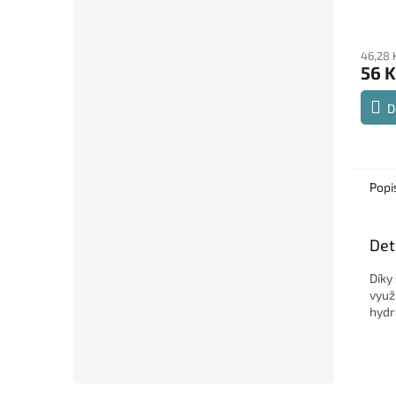
225 
46,28 
56 K
D
Popi
Det
Díky
využ
hydr