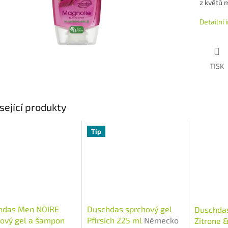
z květů 
Detailní
TISK
sející produkty
Tip
hdas Men NOIRE
Duschdas sprchový gel
Duschdas
ový gel a šampon
Pfirsich 225 ml
Německo
Zitrone 