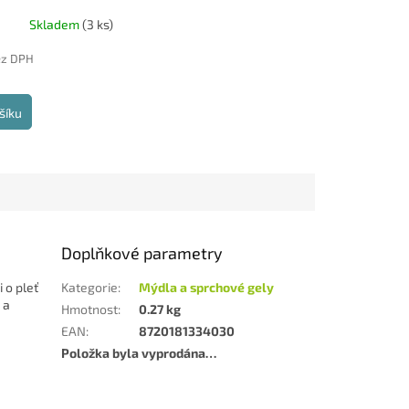
cko
Skladem
(3 ks)
ez DPH
šíku
Doplňkové parametry
 o pleť
Kategorie
:
Mýdla a sprchové gely
 a
Hmotnost
:
0.27 kg
EAN
:
8720181334030
Položka byla vyprodána…