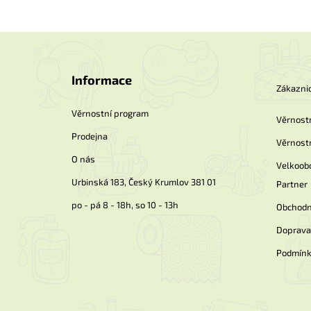
Z
á
p
Informace
a
Zákaznic
t
í
Věrnostní program
Věrnost
Prodejna
Věrnost
O nás
Velkoob
Urbinská 183, Český Krumlov 381 01
Partner
po - pá 8 - 18h, so 10 - 13h
Obchodn
Doprava 
Podmínk