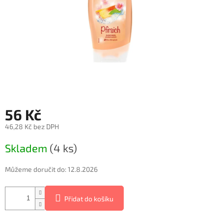
56 Kč
46,28 Kč bez DPH
Měrná
Skladem
(4 ks)
cena:
Můžeme doručit do:
12.8.2026
Přidat do košíku