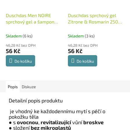
Duschdas Men NOIRE
Duschdas sprchový gel
sprchový gel a šampon
Zitrone & Rosmarin 250
225 ml
Německo
ml
Německo
Skladem
(6 ks)
Skladem
(3 ks)
46,28 Kč bez DPH
46,28 Kč bez DPH
56 Kč
56 Kč
Do košíku
Do košíku
Popis
Diskuze
Detailní popis produktu
je vhodný ke každodennímu mytí s péčí o
pokožku těla
● s
ovocnou
,
revitalizující
vůní
broskve
● složení
bez mikroplastů