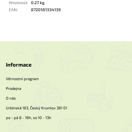
Hmotnost
:
0.27 kg
EAN
:
8720181334139
Z
á
p
a
Informace
t
í
Věrnostní program
Prodejna
O nás
Urbinská 183, Český Krumlov 381 01
po - pá 8 - 18h, so 10 - 13h