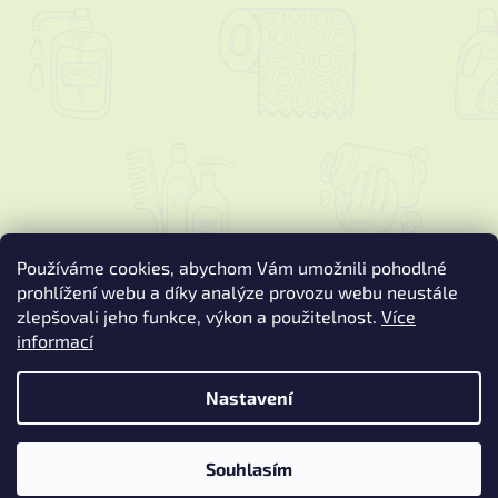
Používáme cookies, abychom Vám umožnili pohodlné
prohlížení webu a díky analýze provozu webu neustále
zlepšovali jeho funkce, výkon a použitelnost.
Více
informací
Vytvořil Shoptet
Nastavení
Copyright 2026
Podspure.cz
. Všechna práva vyhrazena.
Upravit
nastavení cookies
Souhlasím