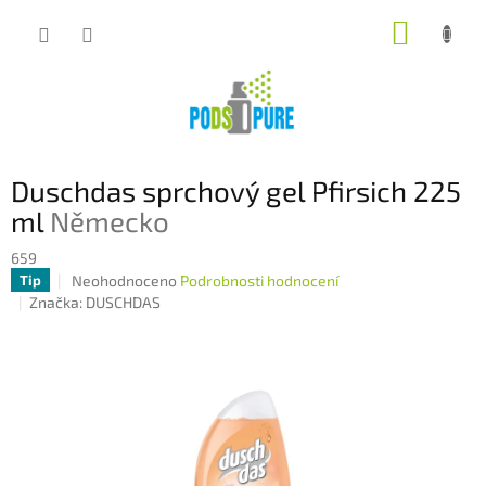
Přejít
NÁKUP
na
obsah
KOŠÍK
Duschdas sprchový gel Pfirsich 225
ml
Německo
659
Průměrné
Neohodnoceno
Podrobnosti hodnocení
Tip
hodnocení
Značka:
DUSCHDAS
produktu
je
0,0
z
5
hvězdiček.