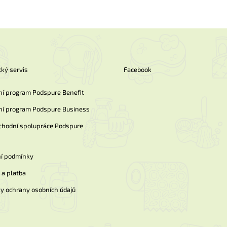
l
á
d
a
c
í
p
ký servis
Facebook
r
v
k
ní program Podspure Benefit
y
ní program Podspure Business
v
ý
chodní spolupráce Podspure
p
i
s
í podmínky
u
a platba
y ochrany osobních údajů