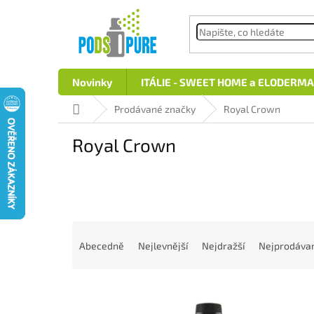
Přejít
na
obsah
Novinky
ITÁLIE - SWEET HOME a ELODERMA
Domů
Prodávané značky
Royal Crown
Royal Crown
Ř
a
Abecedně
Nejlevnější
Nejdražší
Nejprodávan
z
e
V
n
ý
í