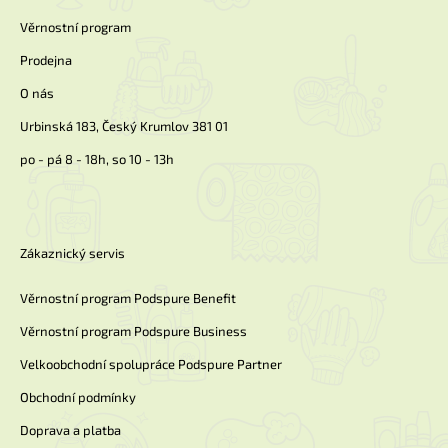
k
í
Věrnostní program
y
v
Prodejna
ý
p
O nás
i
Urbinská 183, Český Krumlov 381 01
s
u
po - pá 8 - 18h, so 10 - 13h
Zákaznický servis
Věrnostní program Podspure Benefit
Věrnostní program Podspure Business
Velkoobchodní spolupráce Podspure Partner
Obchodní podmínky
Doprava a platba