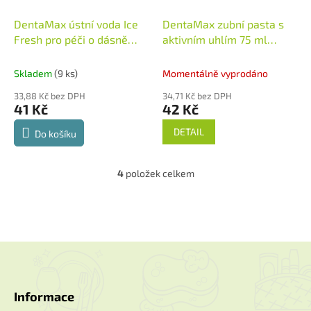
DentaMax ústní voda Ice
DentaMax zubní pasta s
Fresh pro péči o dásně
aktivním uhlím 75 ml
500 ml
Německo
Německo
Skladem
(9 ks)
Momentálně vyprodáno
33,88 Kč bez DPH
34,71 Kč bez DPH
41 Kč
42 Kč
DETAIL
Do košíku
4
položek celkem
O
v
l
á
d
a
Z
c
á
í
p
p
a
Informace
r
t
v