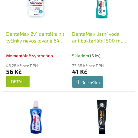
i
r
s
o
p
d
r
u
o
k
d
t
DentaMax 2v1 dentální nit
DentaMax ústní voda
u
ů
tyčinky nevoskované 64
antibakteriální 500 ml
k
kusů
Německo
Německo
t
Momentálně vyprodáno
Skladem
(3 ks)
ů
46,28 Kč bez DPH
33,88 Kč bez DPH
56 Kč
41 Kč
DETAIL
Do košíku