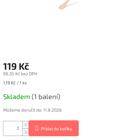
119 Kč
98,35 Kč bez DPH
Měrná
1,19 Kč / 1 ks
cena:
Skladem
(1 balení)
Můžeme doručit do:
11.8.2026
Přidat do košíku