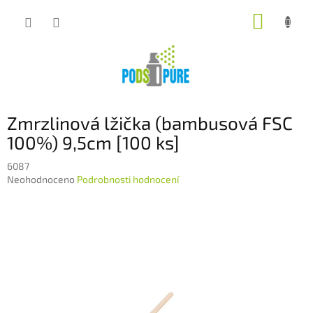
Přejít
NÁKUP
na
obsah
KOŠÍK
Zmrzlinová lžička (bambusová FSC
100%) 9,5cm [100 ks]
6087
Průměrné
Neohodnoceno
Podrobnosti hodnocení
hodnocení
produktu
je
0,0
z
5
hvězdiček.