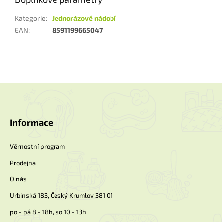
Kategorie
:
Jednorázové nádobí
EAN
:
8591199665047
Z
á
p
a
Informace
t
í
Věrnostní program
Prodejna
O nás
Urbinská 183, Český Krumlov 381 01
po - pá 8 - 18h, so 10 - 13h