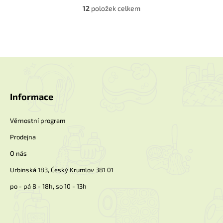
12
položek celkem
O
v
l
á
d
a
Z
c
á
í
p
p
a
Informace
r
t
v
k
í
Věrnostní program
y
v
Prodejna
ý
p
O nás
i
Urbinská 183, Český Krumlov 381 01
s
u
po - pá 8 - 18h, so 10 - 13h