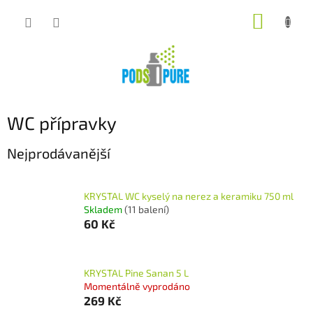
Přejít
NÁKUP
na
obsah
KOŠÍK
WC přípravky
Nejprodávanější
KRYSTAL WC kyselý na nerez a keramiku 750 ml
Skladem
(11 balení)
60 Kč
KRYSTAL Pine Sanan 5 L
Momentálně vyprodáno
269 Kč