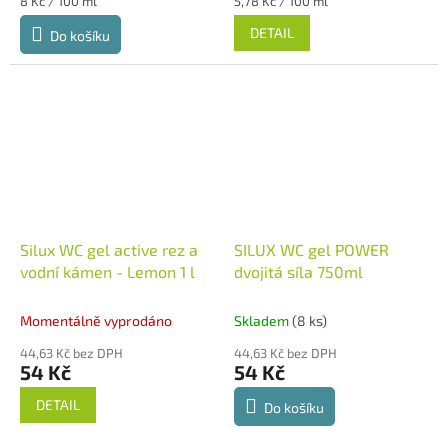
8 Kč / 100 ml
5,78 Kč / 100 ml
cena:
cena:
DETAIL
Do košíku
Silux WC gel active rez a
SILUX WC gel POWER
vodní kámen - Lemon 1 l
dvojitá síla 750ml
Momentálně vyprodáno
Skladem
(8 ks)
44,63 Kč bez DPH
44,63 Kč bez DPH
54 Kč
54 Kč
DETAIL
Do košíku