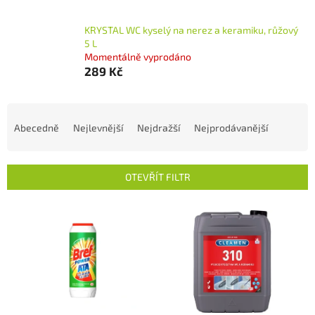
KRYSTAL WC kyselý na nerez a keramiku, růžový
5 L
Momentálně vyprodáno
289 Kč
Ř
a
Abecedně
Nejlevnější
Nejdražší
Nejprodávanější
z
e
n
OTEVŘÍT FILTR
í
p
V
r
ý
o
p
d
i
u
s
k
p
t
r
ů