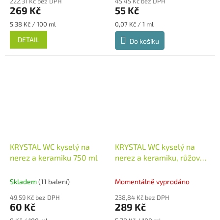
222,31 Kč bez DPH
45,45 Kč bez DPH
269 Kč
55 Kč
Měrná
Měrná
5,38 Kč / 100 ml
0,07 Kč / 1 ml
cena:
cena:
DETAIL
Do košíku
KRYSTAL WC kyselý na
KRYSTAL WC kyselý na
nerez a keramiku 750 ml
nerez a keramiku, růžový 5
L
Skladem
(11 balení)
Momentálně vyprodáno
49,59 Kč bez DPH
238,84 Kč bez DPH
60 Kč
289 Kč
Měrná
Měrná