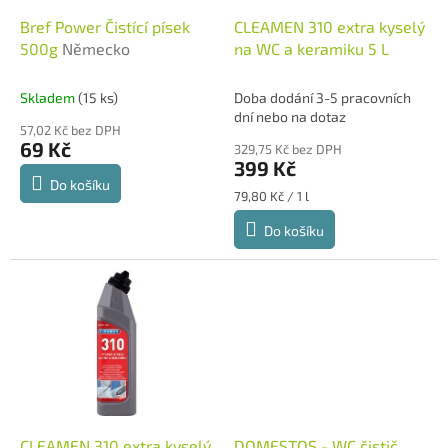
o
d
Bref Power Čistící písek
CLEAMEN 310 extra kyselý
u
500g
Německo
na WC a keramiku 5 L
k
t
Skladem
(15 ks)
Doba dodání 3-5 pracovních
ů
dní nebo na dotaz
57,02 Kč bez DPH
69 Kč
329,75 Kč bez DPH
399 Kč
Do košíku
Měrná
79,80 Kč / 1 l
cena:
Do košíku
CLEAMEN 310 extra kyselý
DOMESTOS - WC čistič,