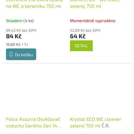
na WC a keramiku 750 ml
zelený, 750 ml
Skladem
(4 ks)
Momentálně vyprodáno
69,42 Kč bez DPH
52,89 Kč bez DPH
84 Kč
64 Kč
Měrná
16,80 Kč / 1 l
DETAIL
cena:
Do košíku
Felce Azzurra Osvěžovač
Krystal ECO WC cleaner
vzduchu Gardino Zen 140 g
zelený 750 ml
Č.R.
itálie