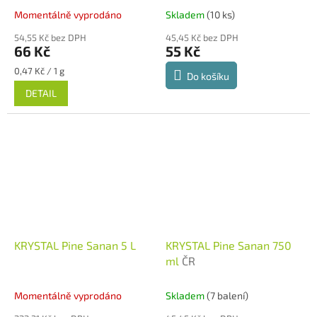
Momentálně vyprodáno
Skladem
(10 ks)
54,55 Kč bez DPH
45,45 Kč bez DPH
66 Kč
55 Kč
Měrná
0,47 Kč / 1 g
Do košíku
cena:
DETAIL
KRYSTAL Pine Sanan 5 L
KRYSTAL Pine Sanan 750
ml
ČR
Momentálně vyprodáno
Skladem
(7 balení)