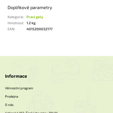
Doplňkové parametry
Kategorie
:
Prací gely
Hmotnost
:
1.2 kg
EAN
:
4015200032177
Z
á
p
a
Informace
t
í
Věrnostní program
Prodejna
O nás