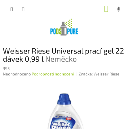
Přejít
NÁKUP
na
obsah
KOŠÍK
Weisser Riese Universal prací gel 22
dávek 0,99 l
Neměcko
395
Průměrné
Neohodnoceno
Podrobnosti hodnocení
Značka:
Weisser Riese
hodnocení
produktu
je
0,0
z
5
hvězdiček.