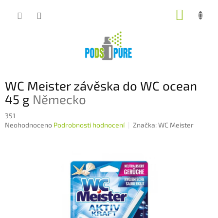
Přejít
NÁKUP
na
obsah
KOŠÍK
WC Meister závěska do WC ocean
45 g
Německo
351
Průměrné
Neohodnoceno
Podrobnosti hodnocení
Značka:
WC Meister
hodnocení
produktu
je
0,0
z
5
hvězdiček.