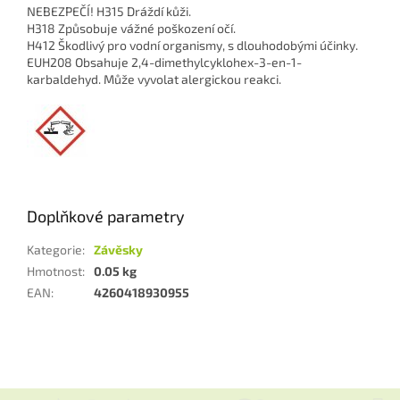
NEBEZPEČÍ! H315 Dráždí kůži.
H318 Způsobuje vážné poškození očí.
H412 Škodlivý pro vodní organismy, s dlouhodobými účinky.
EUH208 Obsahuje 2,4-dimethylcyklohex-3-en-1-
karbaldehyd. Může vyvolat alergickou reakci.
Doplňkové parametry
Kategorie
:
Závěsky
Hmotnost
:
0.05 kg
EAN
:
4260418930955
Z