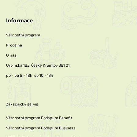
á
p
a
Informace
t
í
Věrnostní program
Prodejna
O nás
Urbinská 183, Český Krumlov 381 01
po - pá 8 - 18h, so 10 - 13h
Zákaznický servis
Věrnostní program Podspure Benefit
Věrnostní program Podspure Business