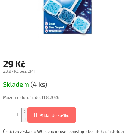
29 Kč
23,97 Kč bez DPH
Měrná
Skladem
(4 ks)
cena:
Můžeme doručit do:
11.8.2026
Přidat do košíku
Čistící závěska do WC, svou inovací zajišťuje dezinfekci, čistotu a