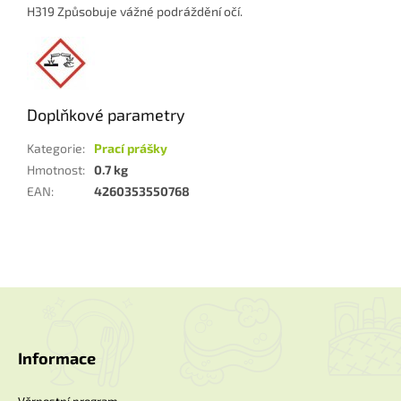
H319 Způsobuje vážné podráždění očí.
Doplňkové parametry
Kategorie
:
Prací prášky
Hmotnost
:
0.7 kg
EAN
:
4260353550768
Z
á
p
a
Informace
t
í