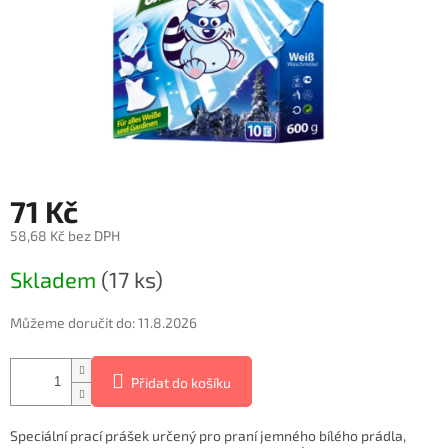
71 Kč
58,68 Kč bez DPH
Měrná
Skladem
(17 ks)
cena:
Můžeme doručit do:
11.8.2026
Přidat do košíku
Speciální prací prášek určený pro praní jemného bílého prádla,