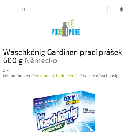
Přejít
NÁKUP
na
obsah
KOŠÍK
Waschkönig Gardinen prací prášek
600 g
Německo
214
Průměrné
Neohodnoceno
Podrobnosti hodnocení
Značka:
Waschkönig
hodnocení
produktu
je
0,0
z
5
hvězdiček.