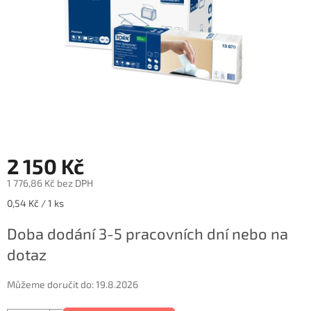
2 150 Kč
1 776,86 Kč bez DPH
Měrná
0,54 Kč / 1 ks
cena:
Doba dodání 3-5 pracovních dní nebo na
dotaz
Můžeme doručit do:
19.8.2026