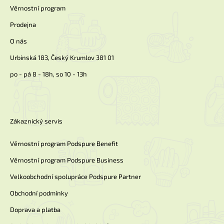
í
Věrnostní program
Prodejna
O nás
Urbinská 183, Český Krumlov 381 01
po - pá 8 - 18h, so 10 - 13h
Zákaznický servis
Věrnostní program Podspure Benefit
Věrnostní program Podspure Business
Velkoobchodní spolupráce Podspure Partner
Obchodní podmínky
Doprava a platba