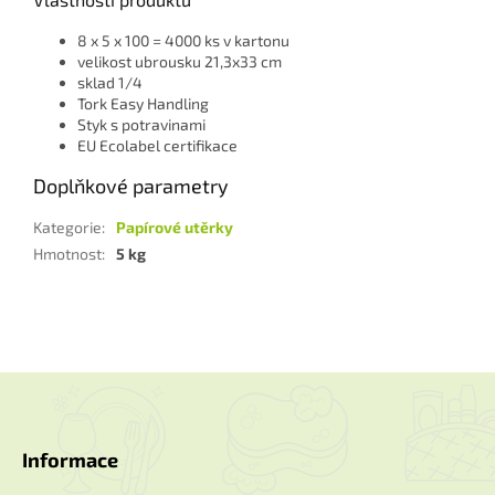
8 x 5 x 100 = 4000 ks v kartonu
velikost ubrousku 21,3x33 cm
sklad 1/4
Tork Easy Handling
Styk s potravinami
EU Ecolabel certifikace
Doplňkové parametry
Kategorie
:
Papírové utěrky
Hmotnost
:
5 kg
Z
á
p
a
Informace
t