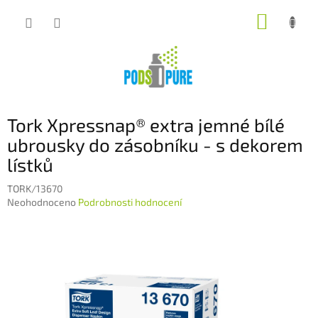
Přejít
NÁKUP
na
obsah
KOŠÍK
Tork Xpressnap® extra jemné bílé
ubrousky do zásobníku - s dekorem
lístků
TORK/13670
Průměrné
Neohodnoceno
Podrobnosti hodnocení
hodnocení
produktu
je
0,0
z
5
hvězdiček.