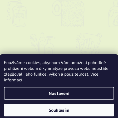
Používáme cookies, abychom Vám umožnili pohodlné
prohlížení webu a díky analýze provozu webu neustále
zlepšovali jeho funkce, výkon a použitelnost.
Více
informací
Vytvořil Shoptet
Nastavení
Copyright 2026
Podspure.cz
. Všechna práva vyhrazena.
Upravit
nastavení cookies
Souhlasím