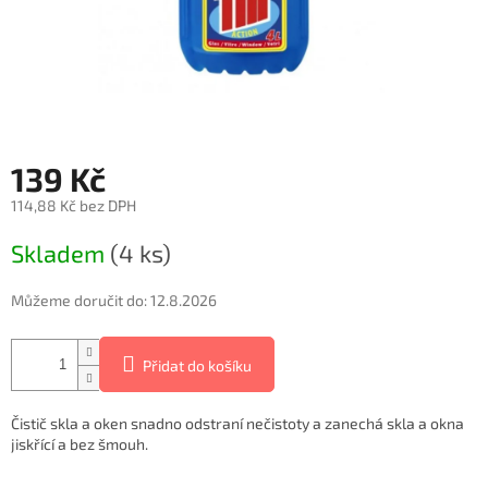
139 Kč
114,88 Kč bez DPH
Měrná
Skladem
(4 ks)
cena:
Můžeme doručit do:
12.8.2026
Přidat do košíku
Čistič skla a oken snadno odstraní nečistoty a zanechá skla a okna
jiskřící a bez šmouh.