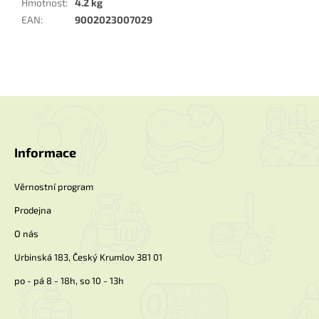
Hmotnost
:
4.2 kg
EAN
:
9002023007029
Z
á
p
a
Informace
t
í
Věrnostní program
Prodejna
O nás
Urbinská 183, Český Krumlov 381 01
po - pá 8 - 18h, so 10 - 13h