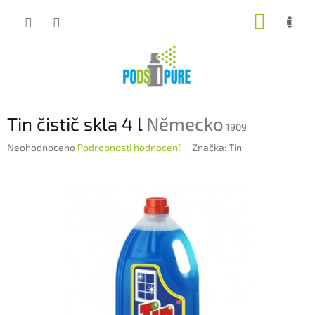
Přejít
NÁKUP
na
obsah
KOŠÍK
Tin čistič skla 4 l
Německo
1909
Průměrné
Neohodnoceno
Podrobnosti hodnocení
Značka:
Tin
hodnocení
produktu
je
0,0
z
5
hvězdiček.