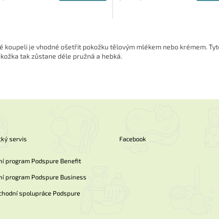
O
v
é koupeli je vhodné ošetřit pokožku tělovým mlékem nebo krémem. Tyto p
l
kožka tak zůstane déle pružná a hebká.
á
d
a
c
í
p
r
v
k
ký servis
Facebook
y
v
ý
ní program Podspure Benefit
p
ní program Podspure Business
i
s
chodní spolupráce Podspure
u