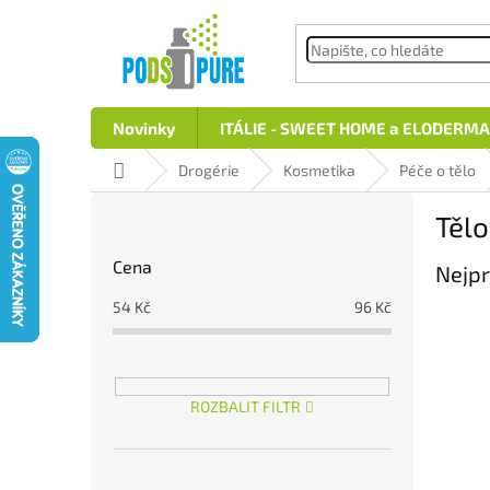
Přejít
na
obsah
Novinky
ITÁLIE - SWEET HOME a ELODERMA
Domů
Drogérie
Kosmetika
Péče o tělo
P
Těl
o
s
Cena
Nejpr
t
r
54
Kč
96
Kč
a
n
n
í
ROZBALIT FILTR
p
a
n