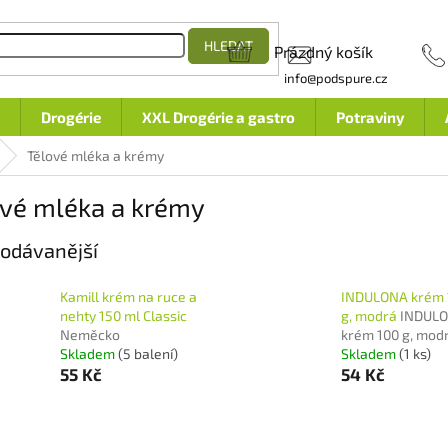
HLEDAT
Prázdný košík
NÁKUPNÍ
info@podspure.cz
KOŠÍK
Drogérie
XXL Drogérie a gastro
Potraviny
Tělové mléka a krémy
ové mléka a krémy
odávanější
Kamill krém na ruce a
INDULONA krém 
nehty 150 ml Classic
g, modrá
INDUL
Neměcko
krém 100 g, mod
Skladem
(5 balení)
Skladem
(1 ks)
55 Kč
54 Kč