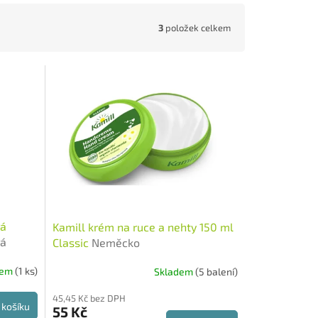
3
položek celkem
rá
Kamill krém na ruce a nehty 150 ml
rá
Classic
Neměcko
dem
(1 ks)
Skladem
(5 balení)
45,45 Kč bez DPH
 košíku
55 Kč