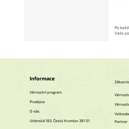
Po každ
Vaše po
Z
á
p
Informace
a
Zákaznic
t
í
Věrnostní program
Věrnost
Prodejna
Věrnost
O nás
Velkoob
Urbinská 183, Český Krumlov 381 01
Partner