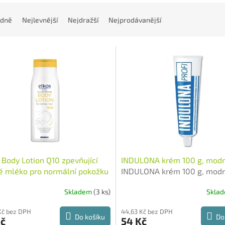
dně
Nejlevnější
Nejdražší
Nejprodávanější
 Body Lotion Q10 zpevňující
INDULONA krém 100 g, mod
é mléko pro normální pokožku
INDULONA krém 100 g, mod
ml
Německo
Skladem
(3 ks)
Skla
Kč bez DPH
44,63 Kč bez DPH
Do košíku
Do
Kč
54 Kč