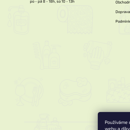
po - pá 8 - 18h, so 10 - 13h
Obchodn
Doprava 
Podmínk
Používáme c
webu a díky