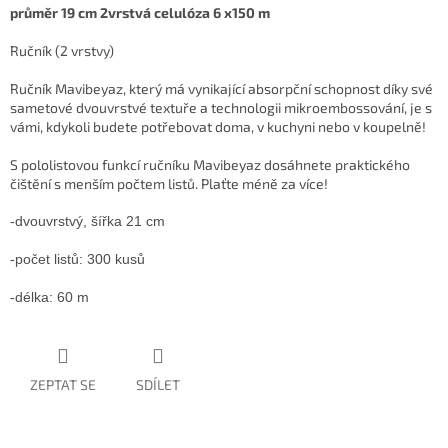
průměr 19 cm 2vrstvá celulóza 6 x150 m
Ručník (2 vrstvy)
Ručník Mavibeyaz, který má vynikající absorpční schopnost díky své
sametové dvouvrstvé textuře a technologii mikroembossování, je s
vámi, kdykoli budete potřebovat doma, v kuchyni nebo v koupelně!
S pololistovou funkcí ručníku Mavibeyaz dosáhnete praktického
čištění s menším počtem listů. Plaťte méně za více!
-dvouvrstvý, šířka 21 cm 
-počet listů: 300 kusů 
-délka: 60 m 
ZEPTAT SE
SDÍLET