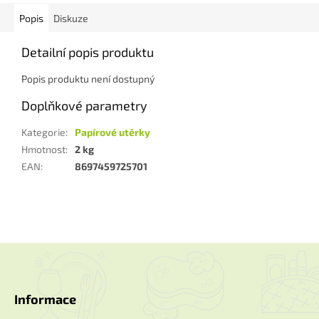
Popis
Diskuze
Detailní popis produktu
Popis produktu není dostupný
Doplňkové parametry
Kategorie
:
Papírové utěrky
Hmotnost
:
2 kg
EAN
:
8697459725701
Z
á
p
a
Informace
t