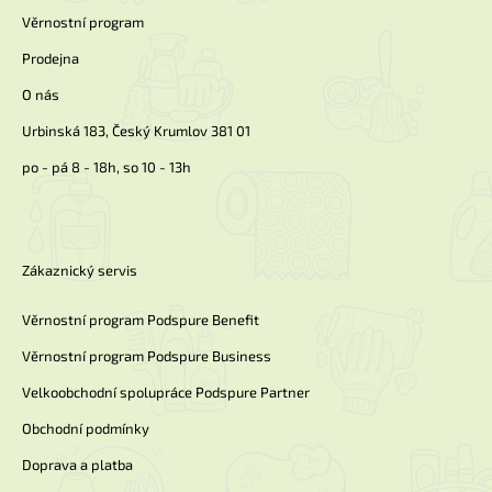
í
Věrnostní program
Prodejna
O nás
Urbinská 183, Český Krumlov 381 01
po - pá 8 - 18h, so 10 - 13h
Zákaznický servis
Věrnostní program Podspure Benefit
Věrnostní program Podspure Business
Velkoobchodní spolupráce Podspure Partner
Obchodní podmínky
Doprava a platba