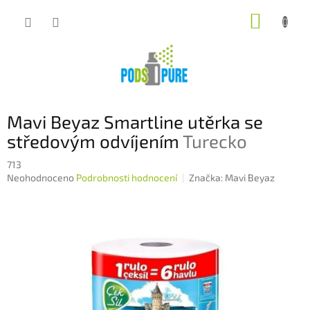
Přejít
NÁKUP
na
obsah
KOŠÍK
Mavi Beyaz Smartline utěrka se
středovým odvíjením
Turecko
713
Průměrné
Neohodnoceno
Podrobnosti hodnocení
Značka:
Mavi Beyaz
hodnocení
produktu
je
0,0
z
5
hvězdiček.