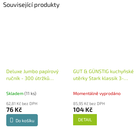
Související produkty
Deluxe Jumbo papírový
GUT & GÜNSTIG kuchyňské
ručník - 300 útržků
utěrky Stark klassik 3-
2vrstvý
Německo
vrstvé- 4 ks
Německo
Skladem
(11 ks)
Momentálně vyprodáno
62,81 Kč bez DPH
85,95 Kč bez DPH
76 Kč
104 Kč
DETAIL
Do košíku