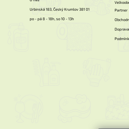
Velkoob
Urbinská 183, Český Krumlov 381 01
Partner
po - pá 8 - 18h, so 10 - 13h
Obchodn
Doprava 
Podmínk