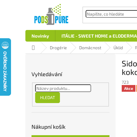
Přejít
na
obsah
Novinky
ITÁLIE - SWEET HOME a ELODERMA
Domů
Drogérie
Domácnost
Úklid
P
Sido
o
s
kok
Vyhledávání
t
723
r
Akce
a
n
HLEDAT
n
í
p
a
Nákupní košík
n