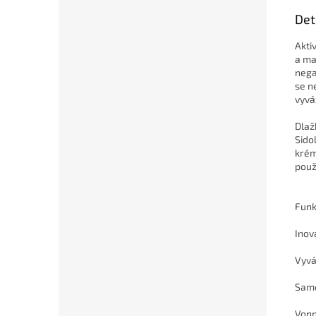
Det
Akti
a ma
nega
se n
vyvá
Dlaž
Sido
krém
použ
Funk
Inov
Vyvá
Samo
Vonn