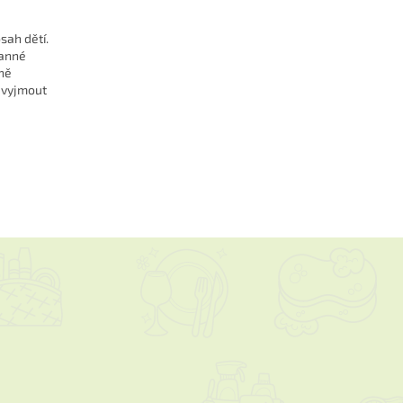
sah dětí.
ranné
rně
e vyjmout