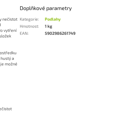
Doplňkové parametry
y nečistot
Kategorie
:
Podlahy
d
Hmotnost
:
1 kg
o vytření
EAN
:
5902986261749
složek
rostředku
 hustý a
í je možné
ečistot