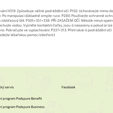
vání H319: Způsobuje vážné podráždění očí. P102: Uchovávejte mimo do
: Po manipulaci důkladně omyjte ruce. P280: Používejte ochranné och
e/obličejový štít. P305+351+338: PŘI ZASAŽENÍ OČÍ: Několik minut opat
achujte vodou. Vyjměte kontaktní čočky, jsou-li nasazeny a pokud je lz
no. Pokračujte ve vyplachování. P337+313: Přetrvává-li podráždění očí:
edejte lékařskou pomoc/ošetření.t
ký servis
Facebook
ní program Podspure Benefit
ní program Podspure Business