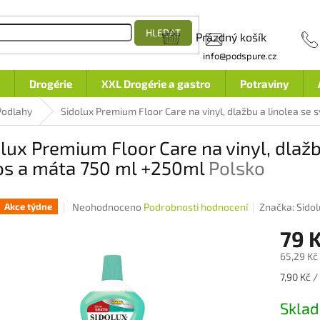
HLEDAT
Prázdný košík
NÁKUPNÍ
info@podspure.cz
KOŠÍK
Drogérie
XXL Drogérie a gastro
Potraviny
Podlahy
Sidolux Premium Floor Care na vinyl, dlažbu a linolea se
lux Premium Floor Care na vinyl, dlažbu
os a máta 750 ml +250ml
Polsko
Průměrné
Neohodnoceno
Podrobnosti hodnocení
Značka:
Sido
Akce týdne
hodnocení
79 
produktu
je
65,29 Kč
0,0
z
Měrná
7,90 Kč /
5
cena:
hvězdiček.
Skla