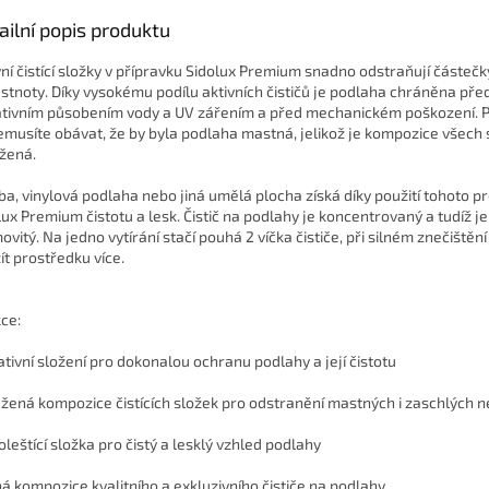
ailní popis produktu
vní čistící složky v přípravku Sidolux Premium snadno odstraňují částečk
stnoty. Díky vysokému podílu aktivních čističů je podlaha chráněna pře
tivním působením vody a UV zářením a před mechanickém poškození. P
emusíte obávat, že by byla podlaha mastná, jelikož je kompozice všech 
žená.
ba, vinylová podlaha nebo jiná umělá plocha získá díky použití tohoto p
lux Premium čistotu a lesk. Čistič na podlahy je koncentrovaný a tudíž je
ovitý. Na jedno vytírání stačí pouhá 2 víčka čističe, při silném znečištěn
ít prostředku více.
ce:
ativní složení pro dokonalou ochranu podlahy a její čistotu
žená kompozice čistících složek pro odstranění mastných i zaschlých n
leštící složka pro čistý a lesklý vzhled podlahy
á kompozice kvalitního a exkluzivního čističe na podlahy