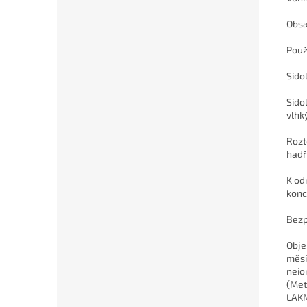
Obsa
Použi
Sido
Sido
vlhk
Rozt
hadř
K od
konc
Bezp
Obje
měsí
neio
(Met
LAKM