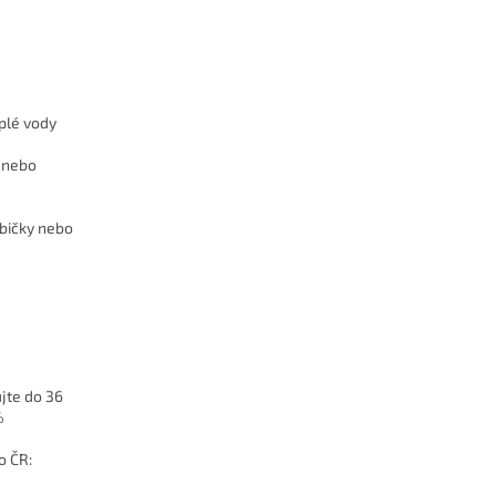
plé vody
 nebo
bičky nebo
jte do 36
%
o ČR: