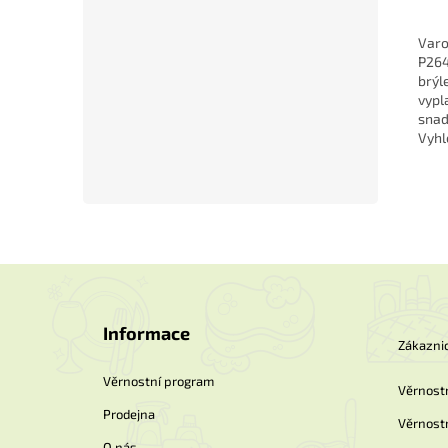
Varo
P264
brýl
vypl
snad
Vyhl
Z
á
p
Informace
a
Zákaznic
t
í
Věrnostní program
Věrnost
Prodejna
Věrnost
O nás