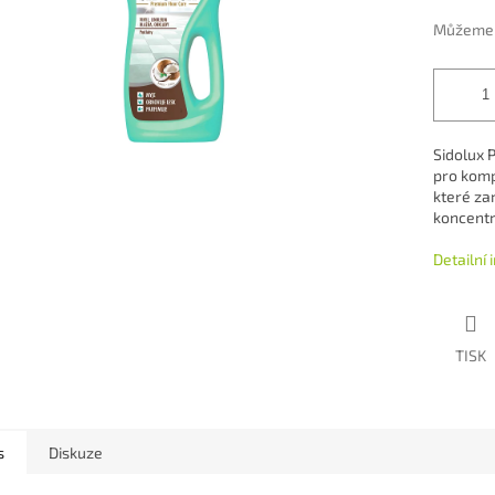
Můžeme d
Sidolux P
pro komp
které za
koncentr
Detailní
TISK
s
Diskuze