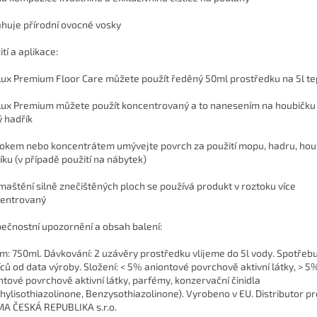
huje přírodní ovocné vosky
tí a aplikace:
lux Premium Floor Care můžete použít ředěný 50ml prostředku na 5l te
lux Premium můžete použít koncentrovaný a to nanesením na houbičku
ý hadřík
okem nebo koncentrátem umývejte povrch za použití mopu, hadru, hou
íku (v případě použití na nábytek)
maštění silně znečištěných ploch se používá produkt v roztoku více
entrovaný
ečnostní upozornění a obsah balení:
m: 750ml. Dávkování: 2 uzávěry prostředku vlijeme do 5l vody. Spotřebu
ců od data výroby. Složení: < 5% aniontové povrchově aktivní látky, > 5
ntové povrchově aktivní látky, parfémy, konzervační činidla
hylisothiazolinone, Benzysothiazolinone). Vyrobeno v EU. Distributor pr
A ČESKÁ REPUBLIKA s.r.o.