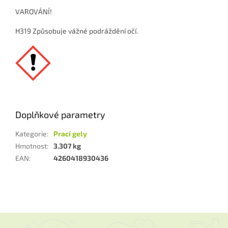
VAROVÁNÍ!
H319 Způsobuje vážné podráždění očí.
Doplňkové parametry
Kategorie
:
Prací gely
Hmotnost
:
3.307 kg
EAN
:
4260418930436
Z