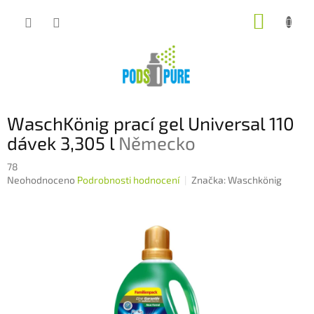
Přejít
NÁKUP
na
obsah
KOŠÍK
WaschKönig prací gel Universal 110
dávek 3,305 l
Německo
78
Průměrné
Neohodnoceno
Podrobnosti hodnocení
Značka:
Waschkönig
hodnocení
produktu
je
0,0
z
5
hvězdiček.