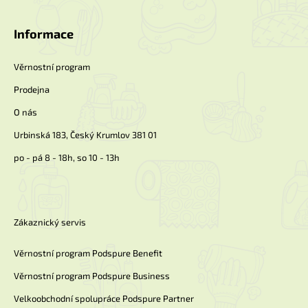
á
p
a
Informace
t
í
Věrnostní program
Prodejna
O nás
Urbinská 183, Český Krumlov 381 01
po - pá 8 - 18h, so 10 - 13h
Zákaznický servis
Věrnostní program Podspure Benefit
Věrnostní program Podspure Business
Velkoobchodní spolupráce Podspure Partner