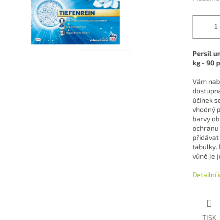
Persil u
kg - 90 
Vám nabíz
dostupná
účinek se
vhodný p
barvy ob
ochranu 
přidávat
tabulky.
vůně je 
Detailní
TISK