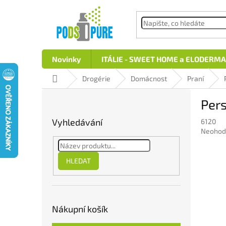
Přejít
na
obsah
Novinky
ITÁLIE - SWEET HOME a ELODERMA
Domů
Drogérie
Domácnost
Praní
P
Pers
o
s
Vyhledávání
6120
t
Průměr
Neohod
r
hodnoc
a
produkt
n
je
HLEDAT
0,0
n
z
í
5
p
hvězdič
a
Nákupní košík
n