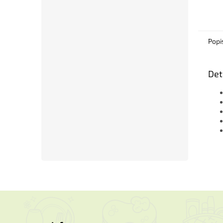
Popi
Det
Z
á
p