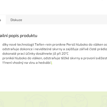
s
Diskuze
ailní popis produktu
díky nové technologii Tiefen-rein pronikne Persil hluboko do vláken 
odstraňuje dokonce i neviditelné skvrny a zajišťuje zářivě čisté prádl
dokonalé prací účinky dosáhnete již při 20°C
proniká hluboko do vláken, odstraňuje těžké skvrny a provoní svěžest
!!!není vhodný na vlnu a hedvábí
l