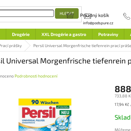
HLEDAT
Prázdný košík
NÁKUPNÍ
info@podspure.cz
KOŠÍK
Drogérie
XXL Drogérie a gastro
Potraviny
Prací prášky
Persil Universal Morgenfrische tiefenrein prací práše
il Universal Morgenfrische tiefenrein p
né
noceno
Podrobnosti hodnocení
ení
888
u
733,88 K
Měrná
17,94 Kč 
cena:
ek.
Skla
Můžeme d