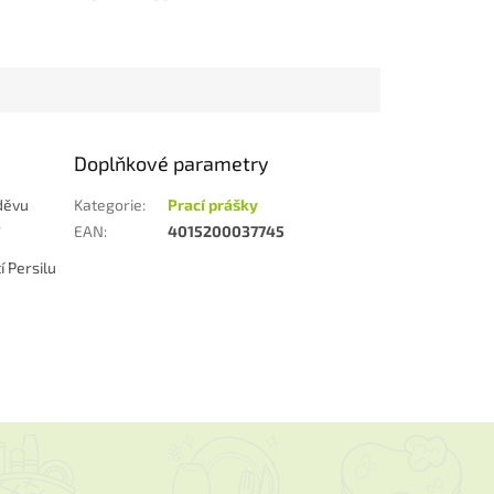
Doplňkové parametry
oděvu
Kategorie
:
Prací prášky
o
EAN
:
4015200037745
í Persilu