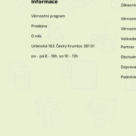
Informace
a
Zákaznic
t
í
Věrnostní program
Věrnost
Prodejna
Věrnost
O nás
Velkoob
Urbinská 183, Český Krumlov 381 01
Partner
po - pá 8 - 18h, so 10 - 13h
Obchodn
Doprava 
Podmínk