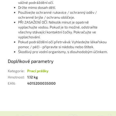
vážné podráždění očí.
Držte mimo dosah dětí.
Používejte ochranné rukavice / ochranný oděv /
ochranné brýle / ochranu obličeje.
PŘI ZASAŽENÍ OČÍ: Několik minut je opatrně
vyplachujte vodou. Pokud je to možné, odstraňte
všechny stávající kontaktní čočky. Pokračujte ve
vyplachování.
Pokud podráždění očí přetrvává: Vyhledejte lékařskou
pomoc / péči - připravte si nádobu nebo štítek.
Škodlivý pro vodní organismy, s dlouhodobým účinkem.
Doplňkové parametry
Kategorie
:
Prací prášky
Hmotnost
:
1.12 kg
EAN
:
4015200035000
Z