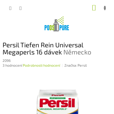
Přejít
NÁKUP
na
obsah
KOŠÍK
Persil Tiefen Rein Universal
Megaperls 16 dávek
Německo
2096
Průměrné
3 hodnocení
Podrobnosti hodnocení
Značka:
Persil
hodnocení
produktu
je
5,0
z
5
hvězdiček.