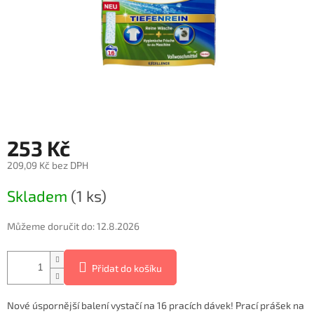
253 Kč
209,09 Kč bez DPH
Měrná
Skladem
(1 ks)
cena:
Můžeme doručit do:
12.8.2026
Přidat do košíku
Nové úspornější balení vystačí na 16 pracích dávek! Prací prášek na