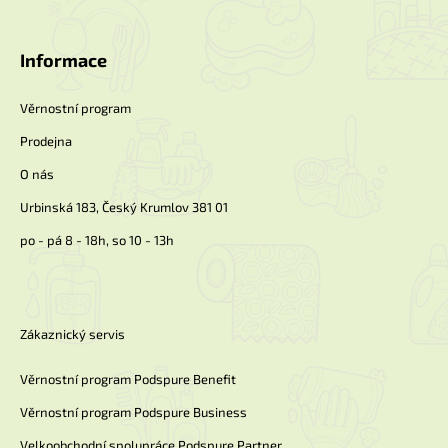
á
p
a
Informace
t
í
Věrnostní program
Prodejna
O nás
Urbinská 183, Český Krumlov 381 01
po - pá 8 - 18h, so 10 - 13h
Zákaznický servis
Věrnostní program Podspure Benefit
Věrnostní program Podspure Business
Velkoobchodní spolupráce Podspure Partner