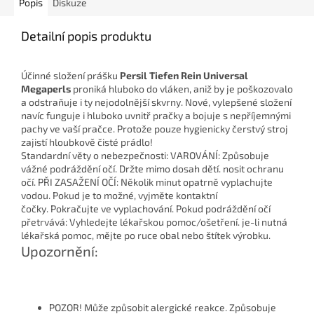
Popis
Diskuze
Detailní popis produktu
Účinné složení prášku
Persil Tiefen Rein Universal
Megaperls
proniká hluboko do vláken, aniž by je poškozovalo
a odstraňuje i ty nejodolnější skvrny.
Nové, vylepšené složení
navíc funguje i hluboko uvnitř pračky a bojuje s nepříjemnými
pachy ve vaší pračce.
Protože pouze hygienicky čerstvý stroj
zajistí hloubkově čisté prádlo!
Standardní věty o nebezpečnosti:
VAROVÁNÍ: Způsobuje
vážné podráždění očí. Držte mimo dosah dětí. nosit ochranu
očí. PŘI ZASAŽENÍ OČÍ: Několik minut opatrně vyplachujte
vodou. Pokud je to možné, vyjměte kontaktní
čočky. Pokračujte ve vyplachování. Pokud podráždění očí
přetrvává: Vyhledejte lékařskou pomoc/ošetření. je-li nutná
lékařská pomoc, mějte po ruce obal nebo štítek výrobku.
Upozornění:
POZOR! Může způsobit alergické reakce. Způsobuje