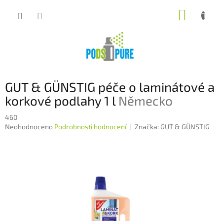
Přejít
NÁKUP
na
obsah
KOŠÍK
GUT & GÜNSTIG péče o laminátové a
korkové podlahy 1 l
Německo
460
Průměrné
Neohodnoceno
Podrobnosti hodnocení
Značka:
GUT & GÜNSTIG
hodnocení
produktu
je
0,0
z
5
hvězdiček.