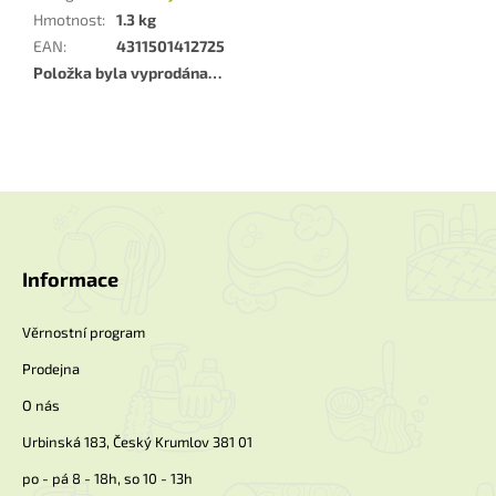
Hmotnost
:
1.3 kg
EAN
:
4311501412725
Položka byla vyprodána…
Z
á
p
a
Informace
t
í
Věrnostní program
Prodejna
O nás
Urbinská 183, Český Krumlov 381 01
po - pá 8 - 18h, so 10 - 13h