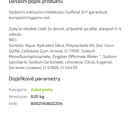
Detailní popis produktu
Složení s exkluzivní molekulou Sulfetal Zn® garantuje
kompletní hygienu úst.
Zuby je vhodné čistit 3x denně, případně po jídle, alespoň 3-4
minuty.
INCI:
Sorbitol, Aqua, Hydrated Silica, Polysorbate 60, Zinc Coco-
Sulfte, Cellulose Gum, Aroma, CI 77891, Sodium
Monofluorophosphate, Zingiber Officinale Water *, Sodium
Saccharin, Sodium Carbonate, Limonene, Citral, Eugenol,
Geraniol, Linalool, CI 47005, CI 45430.
Doplňkové parametry
Kategorie
:
Zubní pasty
Hmotnost
:
0.01 kg
EAN
:
8002140632204