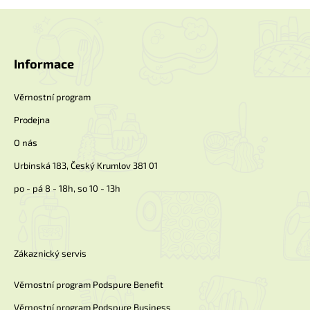
Z
á
p
a
Informace
t
í
Věrnostní program
Prodejna
O nás
Urbinská 183, Český Krumlov 381 01
po - pá 8 - 18h, so 10 - 13h
Zákaznický servis
Věrnostní program Podspure Benefit
Věrnostní program Podspure Business