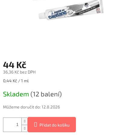
44 Kč
36,36 Kč bez DPH
Měrná
0,44 Kč / 1 ml
cena:
Skladem
(12 balení)
Můžeme doručit do:
12.8.2026
Přidat do košíku