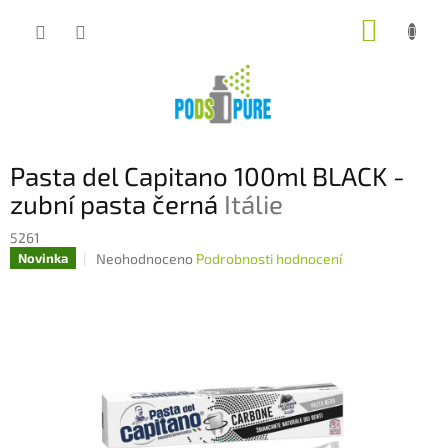
Přejít
NÁKUP
na
obsah
KOŠÍK
Pasta del Capitano 100ml BLACK -
zubní pasta černá
Itálie
5261
Průměrné
Neohodnoceno
Podrobnosti hodnocení
Novinka
hodnocení
produktu
je
0,0
z
5
hvězdiček.