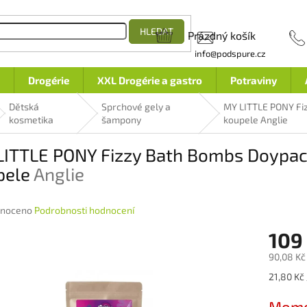
HLEDAT
Prázdný košík
NÁKUPNÍ
info@podspure.cz
KOŠÍK
Drogérie
XXL Drogérie a gastro
Potraviny
Dětská
Sprchové gely a
MY LITTLE PONY Fiz
kosmetika
šampony
koupele
Anglie
LITTLE PONY Fizzy Bath Bombs Doypack
pele
Anglie
né
noceno
Podrobnosti hodnocení
ení
109
u
90,08 Kč
Měrná
21,80 Kč 
cena:
ek.
Mome