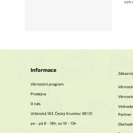
ostr
Z
á
p
Informace
a
Zákaznic
t
í
Věrnostní program
Věrnost
Prodejna
Věrnost
O nás
Velkoob
Urbinská 183, Český Krumlov 381 01
Partner
po - pá 8 - 18h, so 10 - 13h
Obchodn