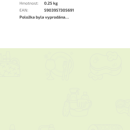
Hmotnost
:
0.25 kg
EAN
:
5903957305691
Položka byla vyprodána…