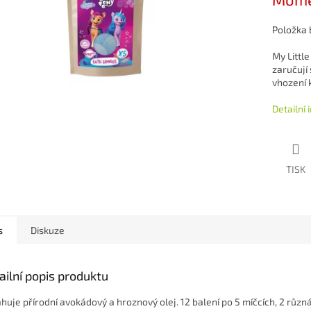
Položka
My Littl
zaručují 
vhození 
Detailní
TISK
s
Diskuze
ailní popis produktu
huje přírodní avokádový a hroznový olej. 12 balení po 5 míčcích, 2 různ