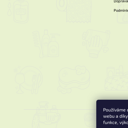
Doprava 
Podmínk
Používáme c
webu a díky
funkce, výk