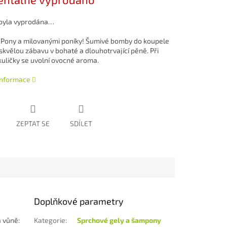
 byla vyprodána…
e Pony a milovanými poníky! Šumivé bomby do koupele
skvělou zábavu v bohaté a dlouhotrvající pěně. Při
kuličky se uvolní ovocné aroma.
 informace
ZEPTAT SE
SDÍLET
Doplňkové parametry
á vůně:
Kategorie
:
Sprchové gely a šampony