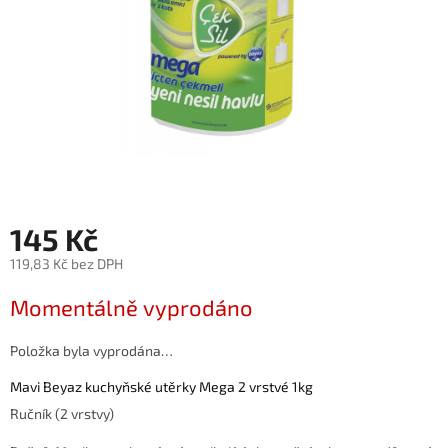
145 Kč
119,83 Kč bez DPH
Měrná
Momentálně vyprodáno
cena:
Položka byla vyprodána…
Mavi Beyaz kuchyňské utěrky Mega 2 vrstvé 1kg
Ručník (2 vrstvy)