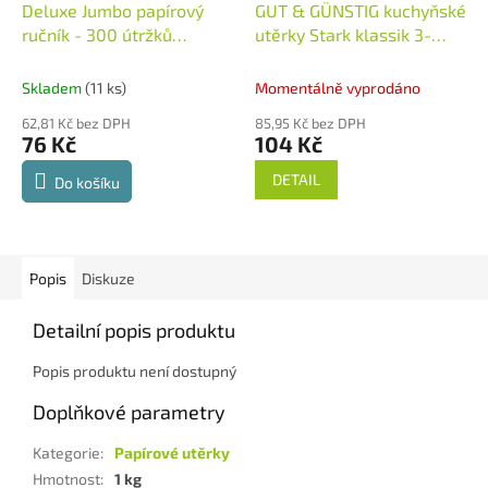
Deluxe Jumbo papírový
GUT & GÜNSTIG kuchyňské
ručník - 300 útržků
utěrky Stark klassik 3-
2vrstvý
Německo
vrstvé- 4 ks
Německo
Skladem
(11 ks)
Momentálně vyprodáno
62,81 Kč bez DPH
85,95 Kč bez DPH
76 Kč
104 Kč
DETAIL
Do košíku
Popis
Diskuze
Detailní popis produktu
Popis produktu není dostupný
Doplňkové parametry
Kategorie
:
Papírové utěrky
Hmotnost
:
1 kg