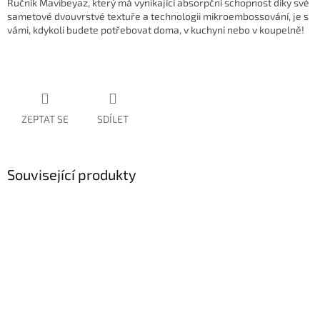
Ručník Mavibeyaz, který má vynikající absorpční schopnost díky své
sametové dvouvrstvé textuře a technologii mikroembossování, je s
vámi, kdykoli budete potřebovat doma, v kuchyni nebo v koupelně!
ZEPTAT SE
SDÍLET
Související produkty