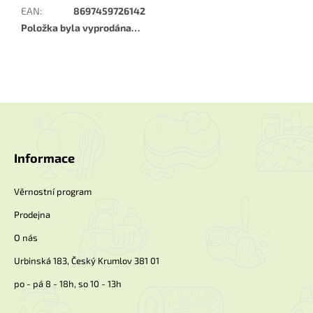
EAN
:
8697459726142
Položka byla vyprodána…
Z
á
p
a
Informace
t
í
Věrnostní program
Prodejna
O nás
Urbinská 183, Český Krumlov 381 01
po - pá 8 - 18h, so 10 - 13h