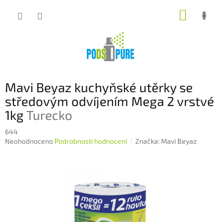
Přejít
NÁKUP
na
obsah
KOŠÍK
Mavi Beyaz kuchyňské utěrky se
středovým odvíjením Mega 2 vrstvé
1kg
Turecko
644
Průměrné
Neohodnoceno
Podrobnosti hodnocení
Značka:
Mavi Beyaz
hodnocení
produktu
je
0,0
z
5
hvězdiček.