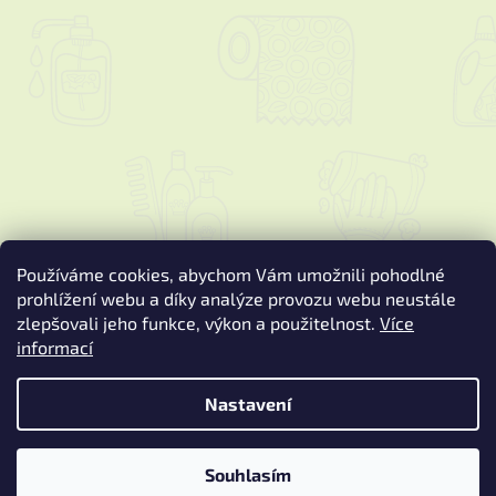
Používáme cookies, abychom Vám umožnili pohodlné
prohlížení webu a díky analýze provozu webu neustále
zlepšovali jeho funkce, výkon a použitelnost.
Více
informací
Vytvořil Shoptet
Nastavení
Copyright 2026
Podspure.cz
. Všechna práva vyhrazena.
Upravit
nastavení cookies
Souhlasím