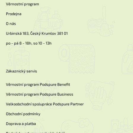
í
Věrnostní program
Prodejna
O nás
Urbinská 183, Český Krumlov 381 01
po - pá 8 - 18h, so 10 - 13h
Zákaznický servis
Věrnostní program Podspure Benefit
Věrnostní program Podspure Business
Velkoobchodní spolupráce Podspure Partner
Obchodní podmínky
Doprava a platba