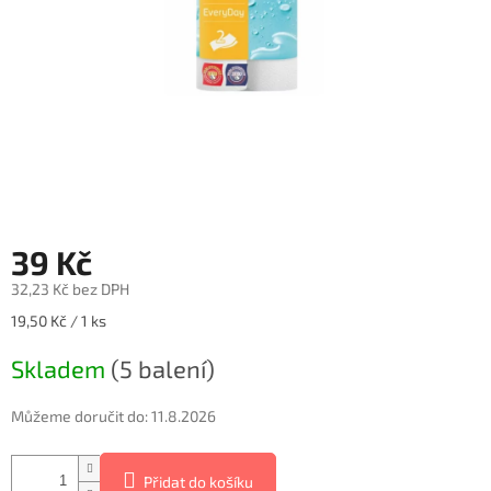
39 Kč
32,23 Kč bez DPH
Měrná
19,50 Kč / 1 ks
cena:
Skladem
(5 balení)
Můžeme doručit do:
11.8.2026
Přidat do košíku