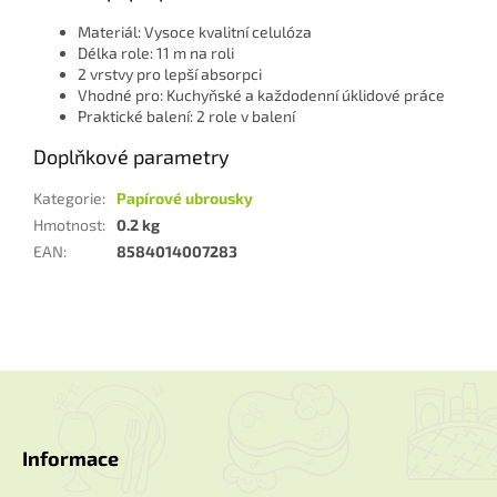
Materiál: Vysoce kvalitní celulóza
Délka role: 11 m na roli
2 vrstvy pro lepší absorpci
Vhodné pro: Kuchyňské a každodenní úklidové práce
Praktické balení: 2 role v balení
Doplňkové parametry
Kategorie
:
Papírové ubrousky
Hmotnost
:
0.2 kg
EAN
:
8584014007283
Z
á
p
a
Informace
t