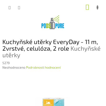
Přejít
NÁKUP
na
obsah
KOŠÍK
Kuchyňské utěrky EveryDay - 11 m,
2vrstvé, celulóza, 2 role
Kuchyňské
utěrky
5279
Průměrné
Neohodnoceno
Podrobnosti hodnocení
hodnocení
produktu
je
0,0
z
5
hvězdiček.