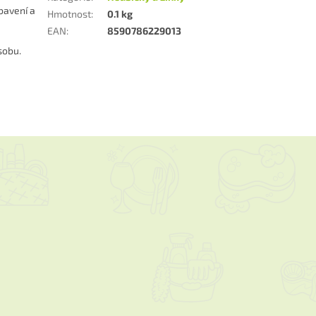
bavení a
Hmotnost
:
0.1 kg
EAN
:
8590786229013
sobu.