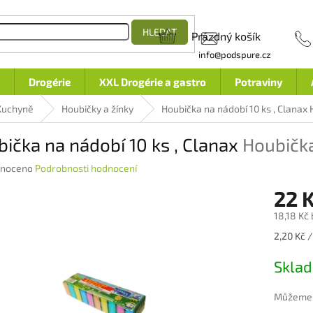
HLEDAT
Prázdný košík
NÁKUPNÍ
info@podspure.cz
KOŠÍK
Drogérie
XXL Drogérie a gastro
Potraviny
Kuchyně
Houbičky a žínky
Houbička na nádobí 10 ks , Clanax
ička na nádobí 10 ks , Clanax
Houbička
né
noceno
Podrobnosti hodnocení
ení
22 
u
18,18 Kč
Měrná
2,20 Kč /
cena:
ek.
Skla
Můžeme d