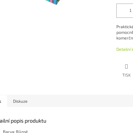
Praktick
pomocník
komerční
Detailní
TISK
s
Diskuze
ailní popis produktu
Barva: Různé