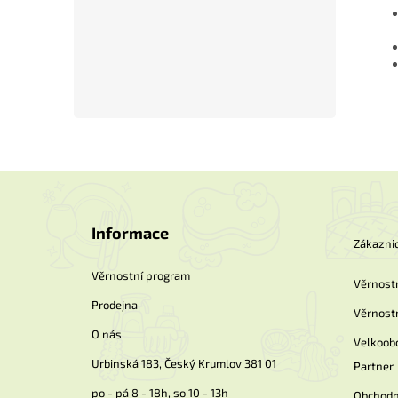
Z
á
p
Informace
a
Zákaznic
t
í
Věrnostní program
Věrnost
Prodejna
Věrnost
O nás
Velkoob
Urbinská 183, Český Krumlov 381 01
Partner
po - pá 8 - 18h, so 10 - 13h
Obchodn