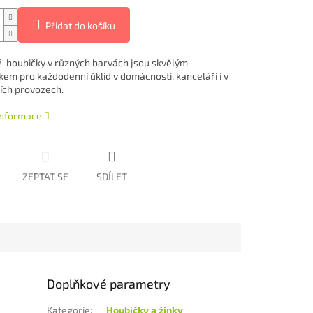
Přidat do košíku
é houbičky v různých barvách jsou skvělým
em pro každodenní úklid v domácnosti, kanceláři i v
ch provozech.
 informace
ZEPTAT SE
SDÍLET
Doplňkové parametry
Kategorie
:
Houbičky a žínky