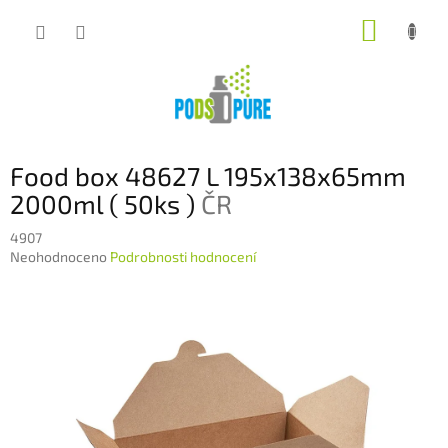
Přejít
NÁKUP
na
obsah
KOŠÍK
Food box 48627 L 195x138x65mm
2000ml ( 50ks )
ČR
4907
Průměrné
Neohodnoceno
Podrobnosti hodnocení
hodnocení
produktu
je
0,0
z
5
hvězdiček.