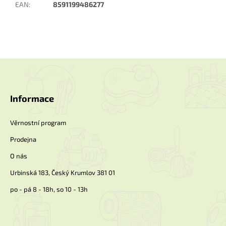
EAN
:
8591199486277
Z
á
p
a
Informace
t
í
Věrnostní program
Prodejna
O nás
Urbinská 183, Český Krumlov 381 01
po - pá 8 - 18h, so 10 - 13h