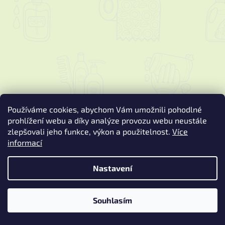
Používáme cookies, abychom Vám umožnili pohodlné
prohlížení webu a díky analýze provozu webu neustále
zlepšovali jeho funkce, výkon a použitelnost.
Více
informací
Vytvořil Shoptet
Nastavení
Copyright 2026
Podspure.cz
. Všechna práva vyhrazena.
Upravit
nastavení cookies
Souhlasím