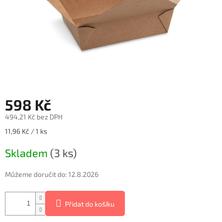
598 Kč
494,21 Kč bez DPH
Měrná
11,96 Kč / 1 ks
cena:
Skladem
(3 ks)
Můžeme doručit do:
12.8.2026
Přidat do košíku