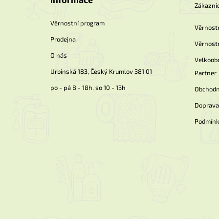
a
Zákaznic
t
í
Věrnostní program
Věrnost
Prodejna
Věrnost
O nás
Velkoob
Urbinská 183, Český Krumlov 381 01
Partner
po - pá 8 - 18h, so 10 - 13h
Obchodn
Doprava 
Podmínk