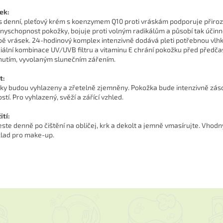
ek:
s denní, pleťový krém s koenzymem Q10 proti vráskám podporuje přiro
nyschopnost pokožky, bojuje proti volným radikálům a působí tak účinn
bě vrásek. 24-hodinový komplex intenzivně dodává pleti potřebnou vlhk
iální kombinace UV/UVB filtru a vitaminu E chrání pokožku před předč
nutím, vyvolaným slunečním zářením.
t:
ky budou vyhlazeny a zřetelně zjemněny. Pokožka bude intenzivně zá
stí. Pro vyhlazený, svěží a zářící vzhled.
ití:
ste denně po čištění na obličej, krk a dekolt a jemně vmasírujte. Vhodn
lad pro make-up.