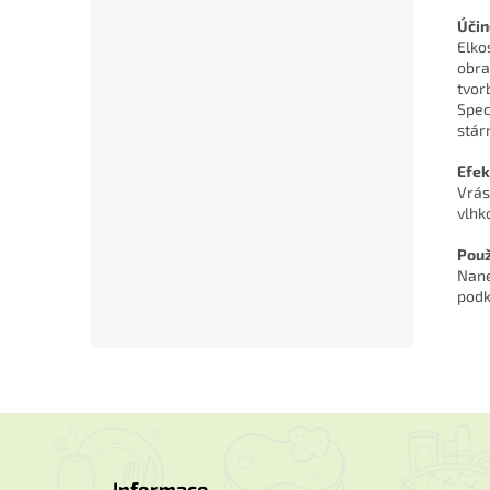
Účin
Elko
obra
tvor
Spec
stár
Efek
Vrás
vlhko
Použ
Nane
podk
Z
á
p
Informace