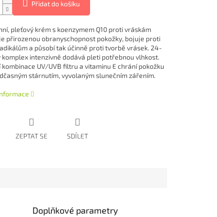
Přidat do košíku
nní, pleťový krém s koenzymem Q10 proti vráskám
e přirozenou obranyschopnost pokožky, bojuje proti
adikálům a působí tak účinně proti tvorbě vrásek. 24-
 komplex intenzivně dodává pleti potřebnou vlhkost.
í kombinace UV/UVB filtru a vitaminu E chrání pokožku
dčasným stárnutím, vyvolaným slunečním zářením.
 informace
ZEPTAT SE
SDÍLET
Doplňkové parametry