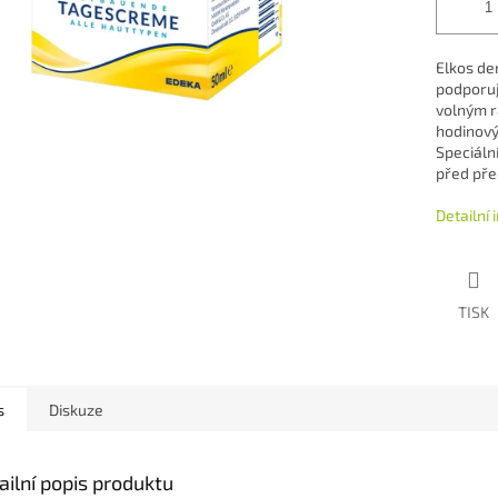
Elkos de
podporuj
volným r
hodinový
Speciáln
před pře
Detailní
TISK
s
Diskuze
ailní popis produktu