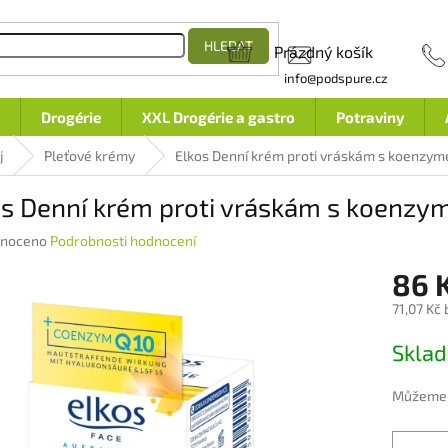
HLEDAT
Prázdný košík
NÁKUPNÍ
info@podspure.cz
KOŠÍK
Drogérie
XXL Drogérie a gastro
Potraviny
j
Pleťové krémy
Elkos Denní krém proti vráskám s koenzy
os Denní krém proti vráskám s koenz
né
noceno
Podrobnosti hodnocení
ení
86 
u
71,07 Kč
Měrná
Skla
cena:
ek.
Můžeme d