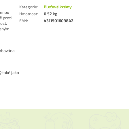
Kategorie
:
Pleťové krémy
zenou
Hmotnost
:
0.52 kg
ě proti
EAN
:
4311501609842
ost.
asným
sobována
ý také jako