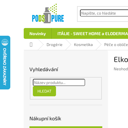
Přejít
na
obsah
Novinky
ITÁLIE - SWEET HOME a ELODERMA
Domů
Drogérie
Kosmetika
Péče o obliče
P
Elk
o
s
Vyhledávání
Průměr
Neohod
t
hodnoc
r
produkt
a
je
n
0,0
HLEDAT
z
n
5
í
hvězdič
p
a
Nákupní košík
n