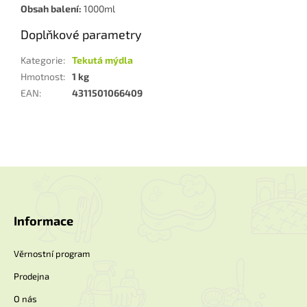
Obsah balení:
1000ml
Doplňkové parametry
Kategorie
:
Tekutá mýdla
Hmotnost
:
1 kg
EAN
:
4311501066409
Z
á
p
a
Informace
t
í
Věrnostní program
Prodejna
O nás