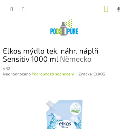
Přejít
NÁKUP
na
obsah
KOŠÍK
Elkos mýdlo tek. náhr. náplň
Sensitiv 1000 ml
Německo
482
Průměrné
Neohodnoceno
Podrobnosti hodnocení
Značka:
ELKOS
hodnocení
produktu
je
0,0
z
5
hvězdiček.