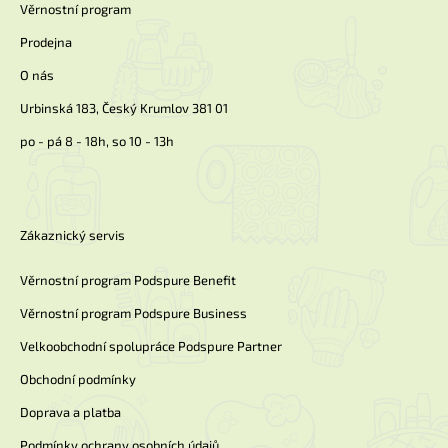
í
Věrnostní program
Prodejna
O nás
Urbinská 183, Český Krumlov 381 01
po - pá 8 - 18h, so 10 - 13h
Zákaznický servis
Věrnostní program Podspure Benefit
Věrnostní program Podspure Business
Velkoobchodní spolupráce Podspure Partner
Obchodní podmínky
Doprava a platba
Podmínky ochrany osobních údajů