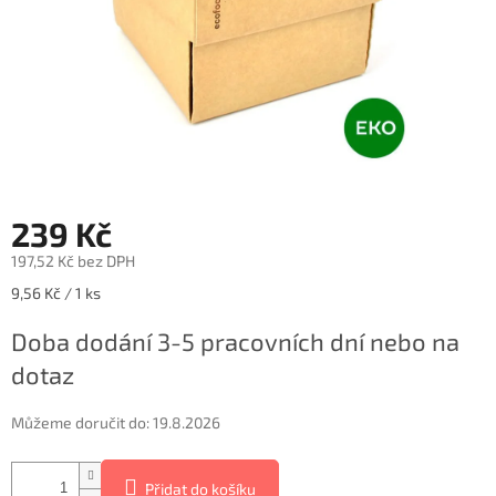
239 Kč
197,52 Kč bez DPH
Měrná
9,56 Kč / 1 ks
cena:
Doba dodání 3-5 pracovních dní nebo na
dotaz
Můžeme doručit do:
19.8.2026
Přidat do košíku