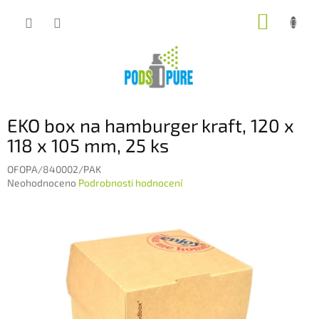
Přejít
NÁKUP
na
obsah
KOŠÍK
EKO box na hamburger kraft, 120 x
118 x 105 mm, 25 ks
OFOPA/840002/PAK
Průměrné
Neohodnoceno
Podrobnosti hodnocení
hodnocení
produktu
je
0,0
z
5
hvězdiček.