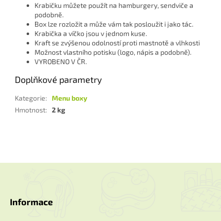
Krabičku můžete použít na hamburgery, sendviče a
podobně.
Box lze rozložit a může vám tak posloužit i jako tác.
Krabička a víčko jsou v jednom kuse.
Kraft se zvýšenou odolností proti mastnotě a vlhkosti
Možnost vlastního potisku (logo, nápis a podobně).
VYROBENO V ČR.
Doplňkové parametry
Kategorie
:
Menu boxy
Hmotnost
:
2 kg
Z
á
p
a
Informace
t