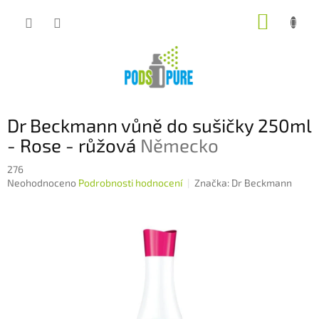
Přejít
NÁKUP
na
obsah
KOŠÍK
Dr Beckmann vůně do sušičky 250ml
- Rose - růžová
Německo
276
Průměrné
Neohodnoceno
Podrobnosti hodnocení
Značka:
Dr Beckmann
hodnocení
produktu
je
0,0
z
5
hvězdiček.