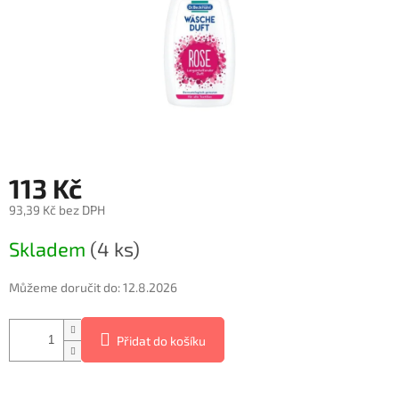
113 Kč
93,39 Kč bez DPH
Měrná
Skladem
(4 ks)
cena:
Můžeme doručit do:
12.8.2026
Přidat do košíku