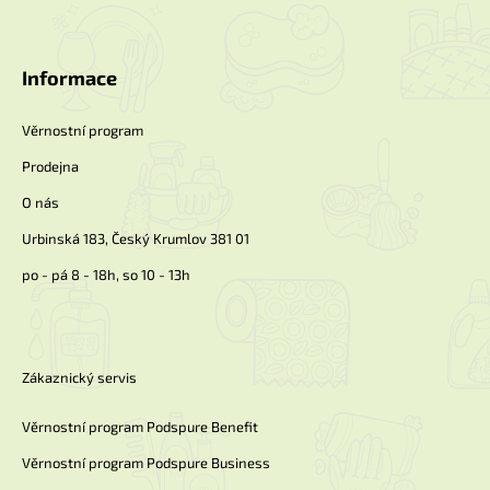
Z
á
p
a
Informace
t
í
Věrnostní program
Prodejna
O nás
Urbinská 183, Český Krumlov 381 01
po - pá 8 - 18h, so 10 - 13h
Zákaznický servis
Věrnostní program Podspure Benefit
Věrnostní program Podspure Business