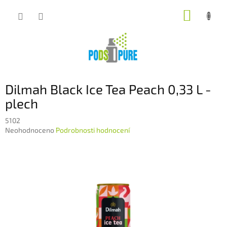
Přejít
NÁKUP
na
obsah
KOŠÍK
Dilmah Black Ice Tea Peach 0,33 L -
plech
5102
Průměrné
Neohodnoceno
Podrobnosti hodnocení
hodnocení
produktu
je
0,0
z
5
hvězdiček.