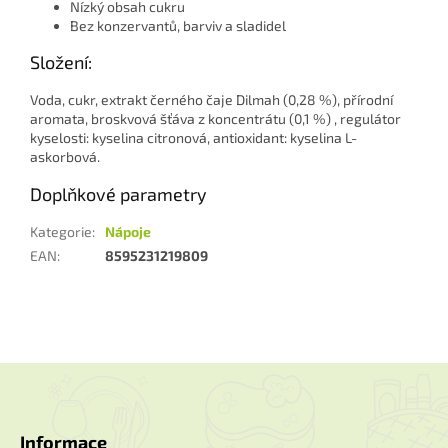
Nízký obsah cukru
Bez konzervantů, barviv a sladidel
Složení:
Voda, cukr, extrakt černého čaje Dilmah (0,28 %), přírodní
aromata, broskvová šťáva z koncentrátu (0,1 %) , regulátor
kyselosti: kyselina citronová, antioxidant: kyselina L-
askorbová.
Doplňkové parametry
Kategorie
:
Nápoje
EAN
:
8595231219809
Z
á
p
a
Informace