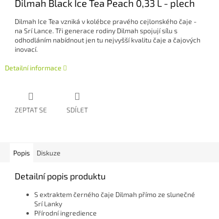
Dilmah Black Ice Tea Peach 0,33 L - plech
Dilmah Ice Tea vzniká v kolébce pravého cejlonského čaje -
na Srí Lance. Tři generace rodiny Dilmah spojují sílu s
odhodláním nabídnout jen tu nejvyšší kvalitu čaje a čajových
inovací.
Detailní informace
ZEPTAT SE
SDÍLET
Popis
Diskuze
Detailní popis produktu
S extraktem černého čaje Dilmah přímo ze slunečné
Srí Lanky
Přírodní ingredience