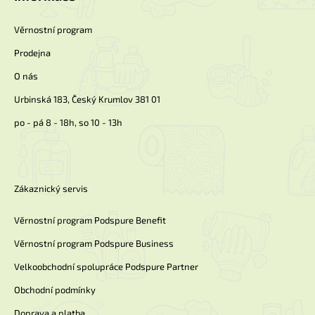
t
í
Věrnostní program
Prodejna
O nás
Urbinská 183, Český Krumlov 381 01
po - pá 8 - 18h, so 10 - 13h
Zákaznický servis
Věrnostní program Podspure Benefit
Věrnostní program Podspure Business
Velkoobchodní spolupráce Podspure Partner
Obchodní podmínky
Doprava a platba