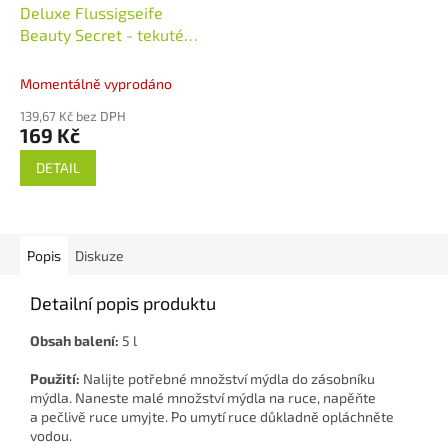
Deluxe Flussigseife
Beauty Secret - tekuté
mýdlo 5 l
Německo
Momentálně vyprodáno
139,67 Kč bez DPH
169 Kč
DETAIL
Popis
Diskuze
Detailní popis produktu
Obsah balení:
5 l
Použití:
Nalijte potřebné množství mýdla do zásobníku
mýdla. Naneste malé množství mýdla na ruce, napěňte
a pečlivě ruce umyjte. Po umytí ruce důkladně opláchněte
vodou.