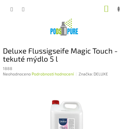
Přejít
NÁKUP
na
obsah
KOŠÍK
Deluxe Flussigseife Magic Touch -
tekuté mýdlo 5 l
1888
Průměrné
Neohodnoceno
Podrobnosti hodnocení
Značka:
DELUXE
hodnocení
produktu
je
0,0
z
5
hvězdiček.