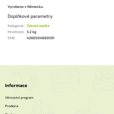
Vyrobeno v Německu.
Doplňkové parametry
Kategorie
:
Tekutá mýdla
Hmotnost
:
5.2 kg
EAN
:
4260504880591
Z
á
p
a
Informace
t
í
Věrnostní program
Prodejna