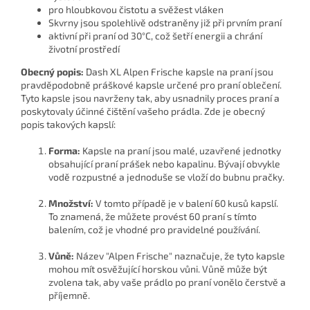
pro hloubkovou čistotu a svěžest vláken
Skvrny jsou spolehlivě odstraněny již při prvním praní
aktivní při praní od 30°C, což šetří energii a chrání
životní prostředí
Obecný popis:
Dash XL Alpen Frische kapsle na praní jsou
pravděpodobně práškové kapsle určené pro praní oblečení.
Tyto kapsle jsou navrženy tak, aby usnadnily proces praní a
poskytovaly účinné čištění vašeho prádla. Zde je obecný
popis takových kapslí:
Forma:
Kapsle na praní jsou malé, uzavřené jednotky
obsahující praní prášek nebo kapalinu. Bývají obvykle
vodě rozpustné a jednoduše se vloží do bubnu pračky.
Množství:
V tomto případě je v balení 60 kusů kapslí.
To znamená, že můžete provést 60 praní s tímto
balením, což je vhodné pro pravidelné používání.
Vůně:
Název "Alpen Frische" naznačuje, že tyto kapsle
mohou mít osvěžující horskou vůni. Vůně může být
zvolena tak, aby vaše prádlo po praní vonělo čerstvě a
příjemně.