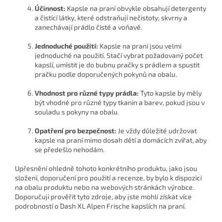
Účinnost:
Kapsle na praní obvykle obsahují detergenty
a čistící látky, které odstraňují nečistoty, skvrny a
zanechávají prádlo čisté a voňavé.
Jednoduché použití:
Kapsle na praní jsou velmi
jednoduché na použití. Stačí vybrat požadovaný počet
kapslí, umístit je do bubnu pračky s prádlem a spustit
pračku podle doporučených pokynů na obalu.
Vhodnost pro různé typy prádla:
Tyto kapsle by měly
být vhodné pro různé typy tkanin a barev, pokud jsou v
souladu s pokyny na obalu.
Opatření pro bezpečnost:
Je vždy důležité udržovat
kapsle na praní mimo dosah dětí a domácích zvířat, aby
se předešlo nehodám.
Upřesnění ohledně tohoto konkrétního produktu, jako jsou
složení, doporučení pro použití a recenze, by bylo k dispozici
na obalu produktu nebo na webových stránkách výrobce.
Doporučuji prověřit tyto zdroje, aby jste mohli získat více
podrobností o Dash XL Alpen Frische kapslích na praní.