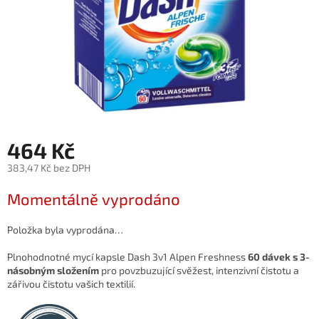
464 Kč
383,47 Kč bez DPH
Měrná
Momentálně vyprodáno
cena:
Položka byla vyprodána…
Plnohodnotné mycí kapsle Dash 3v1 Alpen Freshness
60 dávek s 3-
násobným složením
pro povzbuzující svěžest, intenzivní čistotu a
zářivou čistotu vašich textilií.