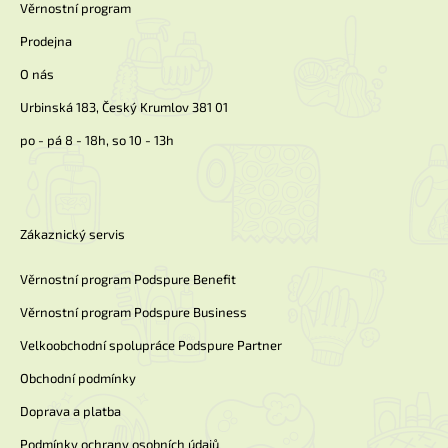
í
Věrnostní program
Prodejna
O nás
Urbinská 183, Český Krumlov 381 01
po - pá 8 - 18h, so 10 - 13h
Zákaznický servis
Věrnostní program Podspure Benefit
Věrnostní program Podspure Business
Velkoobchodní spolupráce Podspure Partner
Obchodní podmínky
Doprava a platba
Podmínky ochrany osobních údajů