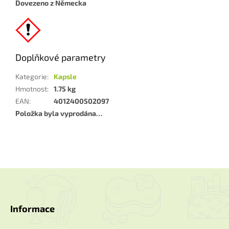
Dovezeno z Německa
Doplňkové parametry
Kategorie
:
Kapsle
Hmotnost
:
1.75 kg
EAN
:
4012400502097
Položka byla vyprodána…
Z
á
p
a
Informace
t