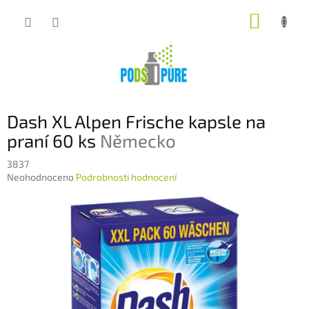
Přejít
NÁKUP
na
obsah
KOŠÍK
Dash XL Alpen Frische kapsle na
praní 60 ks
Německo
3837
Průměrné
Neohodnoceno
Podrobnosti hodnocení
hodnocení
produktu
je
0,0
z
5
hvězdiček.