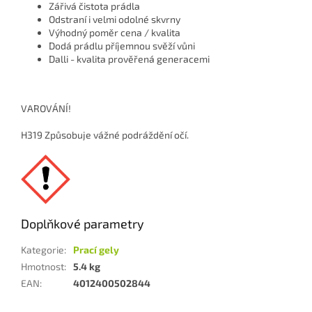
Zářivá čistota prádla
Odstraní i velmi odolné skvrny
Výhodný poměr cena / kvalita
Dodá prádlu příjemnou svěží vůni
Dalli - kvalita prověřená generacemi
VAROVÁNÍ!
H319 Způsobuje vážné podráždění očí.
Doplňkové parametry
Kategorie
:
Prací gely
Hmotnost
:
5.4 kg
EAN
:
4012400502844