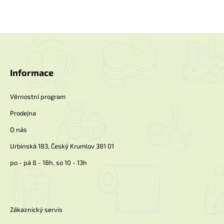
Z
á
p
a
Informace
t
í
Věrnostní program
Prodejna
O nás
Urbinská 183, Český Krumlov 381 01
po - pá 8 - 18h, so 10 - 13h
Zákaznický servis