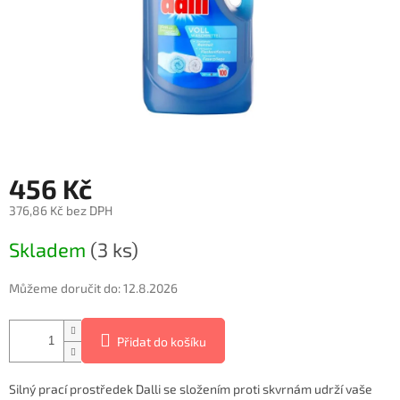
456 Kč
376,86 Kč bez DPH
Měrná
Skladem
(3 ks)
cena:
Můžeme doručit do:
12.8.2026
Přidat do košíku
Silný prací prostředek Dalli se složením proti skvrnám udrží vaše