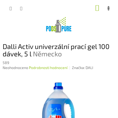
Přejít
NÁKUP
na
obsah
KOŠÍK
Dalli Activ univerzální prací gel 100
dávek, 5 l
Německo
589
Průměrné
Neohodnoceno
Podrobnosti hodnocení
Značka:
DALI
hodnocení
produktu
je
0,0
z
5
hvězdiček.