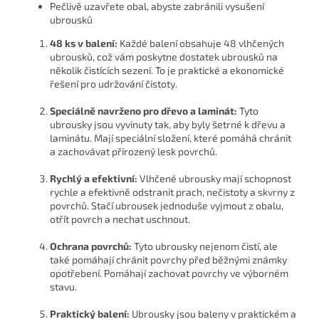
Pečlivě uzavřete obal, abyste zabránili vysušení
ubrousků
48 ks v balení:
Každé balení obsahuje 48 vlhčených
ubrousků, což vám poskytne dostatek ubrousků na
několik čistících sezení. To je praktické a ekonomické
řešení pro udržování čistoty.
Speciálně navrženo pro dřevo a laminát:
Tyto
ubrousky jsou vyvinuty tak, aby byly šetrné k dřevu a
laminátu. Mají speciální složení, které pomáhá chránit
a zachovávat přirozený lesk povrchů.
Rychlý a efektivní:
Vlhčené ubrousky mají schopnost
rychle a efektivně odstranit prach, nečistoty a skvrny z
povrchů. Stačí ubrousek jednoduše vyjmout z obalu,
otřít povrch a nechat uschnout.
Ochrana povrchů:
Tyto ubrousky nejenom čistí, ale
také pomáhají chránit povrchy před běžnými známky
opotřebení. Pomáhají zachovat povrchy ve výborném
stavu.
Praktický balení:
Ubrousky jsou baleny v praktickém a