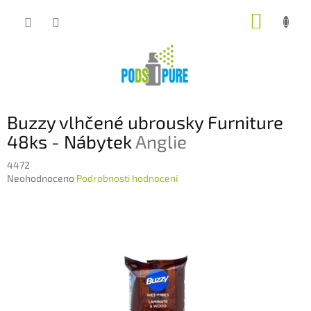
Přejít
NÁKUP
na
obsah
KOŠÍK
Buzzy vlhčené ubrousky Furniture
48ks - Nábytek
Anglie
4472
Průměrné
Neohodnoceno
Podrobnosti hodnocení
hodnocení
produktu
je
0,0
z
5
hvězdiček.