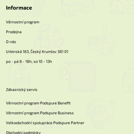
p
a
Informace
t
í
Věrnostní program
Prodejna
O nás
Urbinská 183, Český Krumlov 381 01
po - pá 8 - 18h, so 10 - 13h
Zákaznický servis
Věrnostní program Podspure Benefit
Věrnostní program Podspure Business
Velkoobchodní spolupráce Podspure Partner
Obchodní podmínky