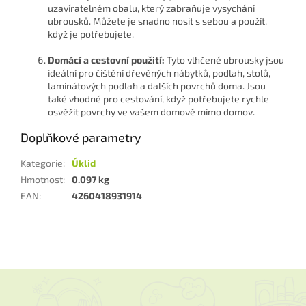
uzavíratelném obalu, který zabraňuje vysychání
ubrousků. Můžete je snadno nosit s sebou a použít,
když je potřebujete.
Domácí a cestovní použití:
Tyto vlhčené ubrousky jsou
ideální pro čištění dřevěných nábytků, podlah, stolů,
laminátových podlah a dalších povrchů doma. Jsou
také vhodné pro cestování, když potřebujete rychle
osvěžit povrchy ve vašem domově mimo domov.
Doplňkové parametry
Kategorie
:
Úklid
Hmotnost
:
0.097 kg
EAN
:
4260418931914
Z
á