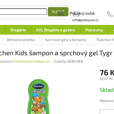
HLEDAT
Prázdný košík
NÁKUPNÍ
info@podspure.cz
KOŠÍK
Drogérie
XXL Drogérie a gastro
Potraviny
Dětská kosmetika
Sprchové gely a šampony
Bübchen K
chen Kids šampon a sprchový gel Tygr
né
noceno
Podrobnosti hodnocení
Značka:
BÜBCHEN
ení
76 
u
62,81 Kč
Měrná
Skla
cena:
ek.
Můžeme d