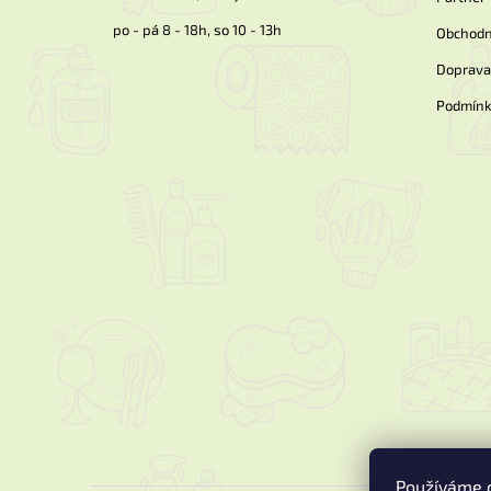
po - pá 8 - 18h, so 10 - 13h
Obchodn
Doprava 
Podmínk
Používáme c