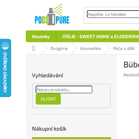
Přejít
na
obsah
Novinky
ITÁLIE - SWEET HOME a ELODERMA
Domů
Drogérie
Kosmetika
Péče o dítě
P
Büb
o
s
Vyhledávání
Průměr
Neohod
t
hodnoc
r
produkt
a
je
n
0,0
HLEDAT
z
n
5
í
hvězdič
p
a
Nákupní košík
n