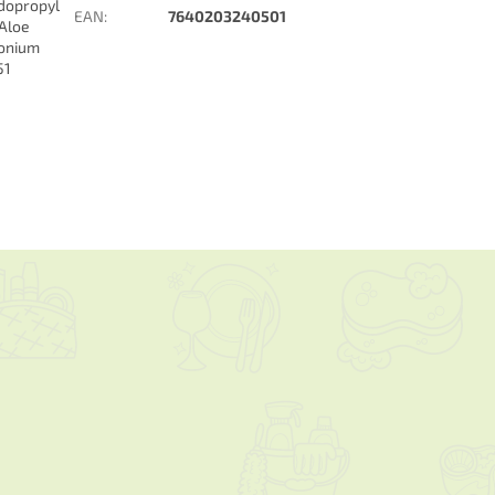
idopropyl
EAN
:
7640203240501
 Aloe
monium
51