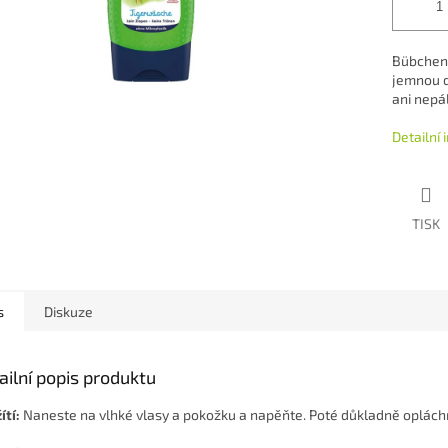
Bübchen 
jemnou d
ani nepál
Detailní
TISK
s
Diskuze
ailní popis produktu
ítí:
Naneste na vlhké vlasy a pokožku a napěňte. Poté důkladně oplách