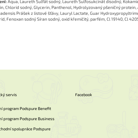
ení:
Aqua, Laureth Sulfát sodný, Laureth Sulfosukcinát disodný, Kokam
in, Chlorid sodný, Glycerin, Panthenol, Hydrolyzovaný pšeničný protein,
adensis Prášek z listové šťávy, Lauryl Lactate, Guar Hydroxypropyltri
rid, Fenoxan sodný Síran sodný, oxid křemičitý, parfém, Cl 19140, Cl 420
ký servis
Facebook
ní program Podspure Benefit
ní program Podspure Business
chodní spolupráce Podspure