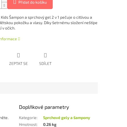
Přidat do košíku
Kids Šampon a sprchový gel 2 v 1 pečuje o citlivou a
ětskou pokožku a vlasy. Díky šetrnému složení neštípe
í v očích.
 informace
ZEPTAT SE
SDÍLET
Doplňkové parametry
něte.
Kategorie
:
Sprchové gely a šampony
Hmotnost
:
0.26 kg