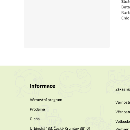
Slož
Beta
Barb
Chlo
Z
á
p
Informace
a
Zákaznic
t
í
Věrnostní program
Věrnost
Prodejna
Věrnost
O nás
Velkoob
Urbinská 183, Český Krumlov 381 01
Partner