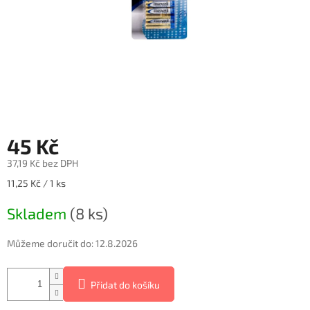
45 Kč
37,19 Kč bez DPH
Měrná
11,25 Kč / 1 ks
cena:
Skladem
(8 ks)
Můžeme doručit do:
12.8.2026
Přidat do košíku