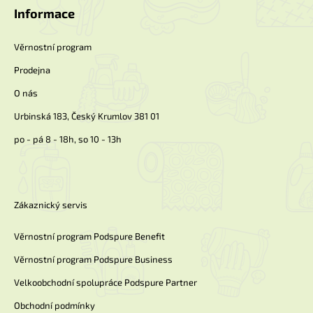
a
Informace
t
í
Věrnostní program
Prodejna
O nás
Urbinská 183, Český Krumlov 381 01
po - pá 8 - 18h, so 10 - 13h
Zákaznický servis
Věrnostní program Podspure Benefit
Věrnostní program Podspure Business
Velkoobchodní spolupráce Podspure Partner
Obchodní podmínky