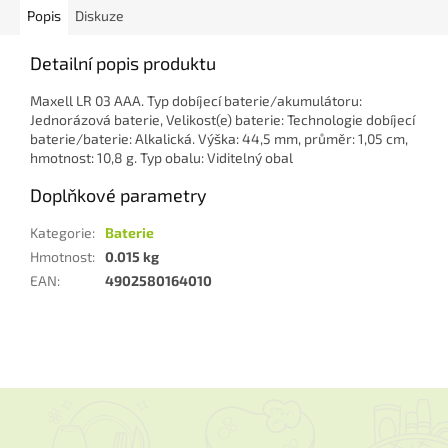
Popis
Diskuze
Detailní popis produktu
Maxell LR 03 AAA. Typ dobíjecí baterie/akumulátoru:
Jednorázová baterie, Velikost(e) baterie: Technologie dobíjecí
baterie/baterie: Alkalická. Výška: 44,5 mm, průměr: 1,05 cm,
hmotnost: 10,8 g. Typ obalu: Viditelný obal
Doplňkové parametry
Kategorie
:
Baterie
Hmotnost
:
0.015 kg
EAN
:
4902580164010
Z
á
p