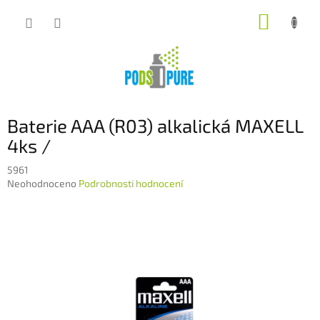
Přejít
NÁKUP
na
obsah
KOŠÍK
Baterie AAA (R03) alkalická MAXELL
4ks /
5961
Průměrné
Neohodnoceno
Podrobnosti hodnocení
hodnocení
produktu
je
0,0
z
5
hvězdiček.