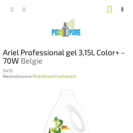
Přejít
NÁKUP
na
obsah
KOŠÍK
Ariel Professional gel 3,15L Color+ -
70W
Belgie
5473
Průměrné
Neohodnoceno
Podrobnosti hodnocení
hodnocení
produktu
je
0,0
z
5
hvězdiček.