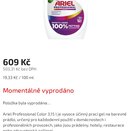
609 Kč
503,31 Kč bez DPH
Měrná
19,33 Kč / 100 ml
cena:
Momentálně vyprodáno
Položka byla vyprodána…
Ariel Professional Color 3,15 l je vysoce účinný prací gel na barevné
prádlo, určený pro každodenní použití v domácnostech i
profesionálních provozech, jako jsou prádelny, hotely, restaurace
nebo zdravotnická zařízení