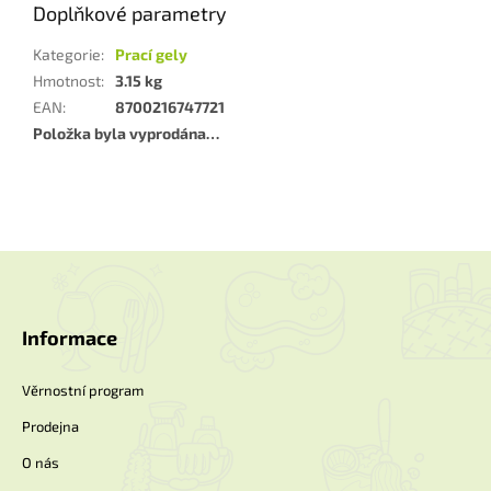
Doplňkové parametry
Kategorie
:
Prací gely
Hmotnost
:
3.15 kg
EAN
:
8700216747721
Položka byla vyprodána…
Z
á
p
a
Informace
t
í
Věrnostní program
Prodejna
O nás